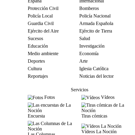
España
Internacional
Protección Civil
Bomberos
Policía Local
Policía Nacional
Guardia Civil
Armada Española
Ejército del Aire
Ejército de Tierra
Sucesos
Salud
Educación
Investigación
Medio ambiente
Economía
Deportes
Arte
Cultura
Iglesia Católica
Reportajes
Noticias del lector
Servicios
Fotos
Vídeos
Encuesta
Tiras cómicas
Vídeos La Noción
Las Columnas