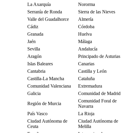
La Axarquía
Nororma
Serranía de Ronda
Sierra de las Nieves
Valle del Guadalhorce
Almería
Cádiz
Córdoba
Granada
Huelva
Jaén
Málaga
Sevilla
Andalucía
Aragón
Principado de Asturias
Islas Baleares
Canarias
Cantabria
Castilla y León
Castilla-La Mancha
Cataluña
Comunidad Valenciana
Extremadura
Galicia
Comunidad de Madrid
Comunidad Foral de
Región de Murcia
Navarra
País Vasco
La Rioja
Ciudad Autónoma de
Ciudad Autónoma de
Ceuta
Melilla