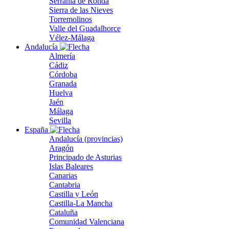
Serranía de Ronda
Sierra de las Nieves
Torremolinos
Valle del Guadalhorce
Vélez-Málaga
Andalucía
Almería
Cádiz
Córdoba
Granada
Huelva
Jaén
Málaga
Sevilla
España
Andalucía (provincias)
Aragón
Principado de Asturias
Islas Baleares
Canarias
Cantabria
Castilla y León
Castilla-La Mancha
Cataluña
Comunidad Valenciana