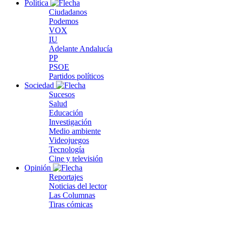
Política
Ciudadanos
Podemos
VOX
IU
Adelante Andalucía
PP
PSOE
Partidos políticos
Sociedad
Sucesos
Salud
Educación
Investigación
Medio ambiente
Videojuegos
Tecnología
Cine y televisión
Opinión
Reportajes
Noticias del lector
Las Columnas
Tiras cómicas