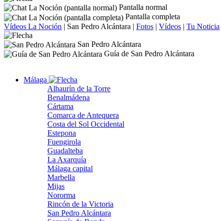
Pantalla normal
Pantalla completa
Vídeos La Noción
|
San Pedro Alcántara
|
Fotos
|
Vídeos
|
Tu Noticia
San Pedro Alcántara
Guía de San Pedro Alcántara
Málaga
Alhaurín de la Torre
Benalmádena
Cártama
Comarca de Antequera
Costa del Sol Occidental
Estepona
Fuengirola
Guadalteba
La Axarquía
Málaga capital
Marbella
Mijas
Nororma
Rincón de la Victoria
San Pedro Alcántara