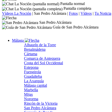
Pantalla normal
Pantalla completa
Vídeos La Noción
|
San Pedro Alcántara
|
Fotos
|
Vídeos
|
Tu Noticia
San Pedro Alcántara
Guía de San Pedro Alcántara
Málaga
Alhaurín de la Torre
Benalmádena
Cártama
Comarca de Antequera
Costa del Sol Occidental
Estepona
Fuengirola
Guadalteba
La Axarquía
Málaga capital
Marbella
Mijas
Nororma
Rincón de la Victoria
San Pedro Alcántara