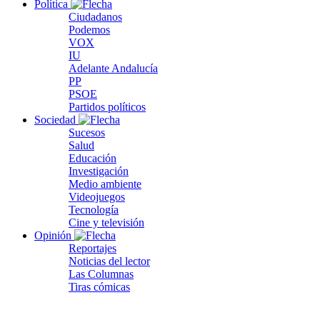
Política
Ciudadanos
Podemos
VOX
IU
Adelante Andalucía
PP
PSOE
Partidos políticos
Sociedad
Sucesos
Salud
Educación
Investigación
Medio ambiente
Videojuegos
Tecnología
Cine y televisión
Opinión
Reportajes
Noticias del lector
Las Columnas
Tiras cómicas