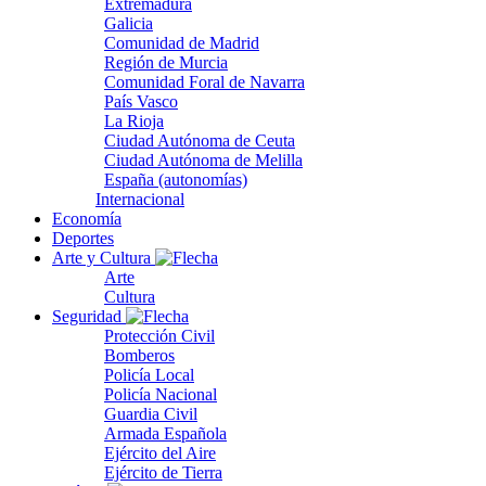
Extremadura
Galicia
Comunidad de Madrid
Región de Murcia
Comunidad Foral de Navarra
País Vasco
La Rioja
Ciudad Autónoma de Ceuta
Ciudad Autónoma de Melilla
España (autonomías)
Internacional
Economía
Deportes
Arte y Cultura
Arte
Cultura
Seguridad
Protección Civil
Bomberos
Policía Local
Policía Nacional
Guardia Civil
Armada Española
Ejército del Aire
Ejército de Tierra