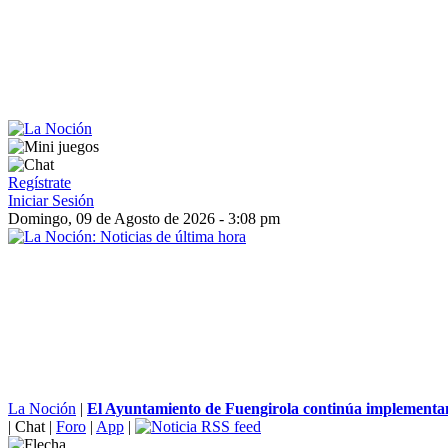
Regístrate
Iniciar Sesión
Domingo, 09 de Agosto de 2026 - 3:08 pm
La Noción
|
El Ayuntamiento de Fuengirola continúa implementa
|
Chat
|
Foro
|
App
|