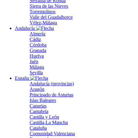
Serranía de Ronda
Sierra de las Nieves
Torremolinos
Valle del Guadalhorce
Vélez-Málaga
Andalucía
Almería
Cádiz
Córdoba
Granada
Huelva
Jaén
Málaga
Sevilla
España
Andalucía (provincias)
Aragón
Principado de Asturias
Islas Baleares
Canarias
Cantabria
Castilla y León
Castilla-La Mancha
Cataluña
Comunidad Valenciana