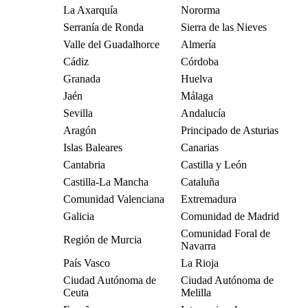
La Axarquía
Nororma
Serranía de Ronda
Sierra de las Nieves
Valle del Guadalhorce
Almería
Cádiz
Córdoba
Granada
Huelva
Jaén
Málaga
Sevilla
Andalucía
Aragón
Principado de Asturias
Islas Baleares
Canarias
Cantabria
Castilla y León
Castilla-La Mancha
Cataluña
Comunidad Valenciana
Extremadura
Galicia
Comunidad de Madrid
Comunidad Foral de
Región de Murcia
Navarra
País Vasco
La Rioja
Ciudad Autónoma de
Ciudad Autónoma de
Ceuta
Melilla