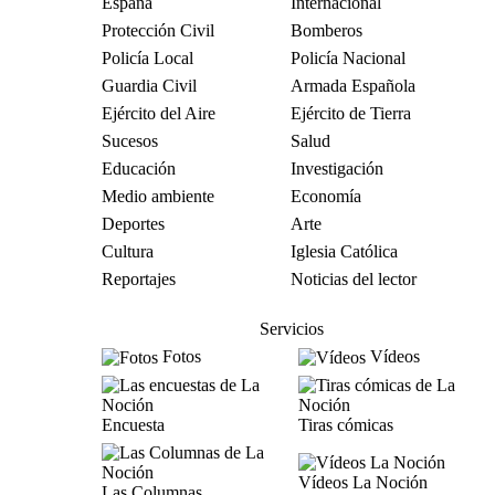
España
Internacional
Protección Civil
Bomberos
Policía Local
Policía Nacional
Guardia Civil
Armada Española
Ejército del Aire
Ejército de Tierra
Sucesos
Salud
Educación
Investigación
Medio ambiente
Economía
Deportes
Arte
Cultura
Iglesia Católica
Reportajes
Noticias del lector
Servicios
Fotos
Vídeos
Encuesta
Tiras cómicas
Vídeos La Noción
Las Columnas