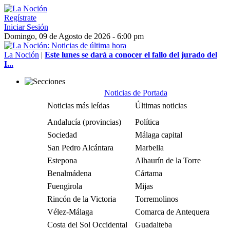
Regístrate
Iniciar Sesión
Domingo, 09 de Agosto de 2026 - 6:00 pm
La Noción
|
Este lunes se dará a conocer el fallo del jurado del
I...
Noticias de Portada
Noticias más leídas
Últimas noticias
Andalucía (provincias)
Política
Sociedad
Málaga capital
San Pedro Alcántara
Marbella
Estepona
Alhaurín de la Torre
Benalmádena
Cártama
Fuengirola
Mijas
Rincón de la Victoria
Torremolinos
Vélez-Málaga
Comarca de Antequera
Costa del Sol Occidental
Guadalteba