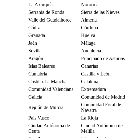
La Axarquía
Nororma
Serranía de Ronda
Sierra de las Nieves
Valle del Guadalhorce
Almería
Cádiz
Córdoba
Granada
Huelva
Jaén
Málaga
Sevilla
Andalucía
Aragón
Principado de Asturias
Islas Baleares
Canarias
Cantabria
Castilla y León
Castilla-La Mancha
Cataluña
Comunidad Valenciana
Extremadura
Galicia
Comunidad de Madrid
Comunidad Foral de
Región de Murcia
Navarra
País Vasco
La Rioja
Ciudad Autónoma de
Ciudad Autónoma de
Ceuta
Melilla