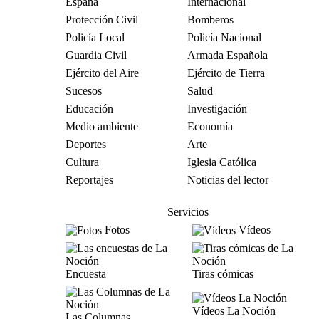
España
Internacional
Protección Civil
Bomberos
Policía Local
Policía Nacional
Guardia Civil
Armada Española
Ejército del Aire
Ejército de Tierra
Sucesos
Salud
Educación
Investigación
Medio ambiente
Economía
Deportes
Arte
Cultura
Iglesia Católica
Reportajes
Noticias del lector
Servicios
Fotos
Vídeos
Encuesta
Tiras cómicas
Vídeos La Noción
Las Columnas