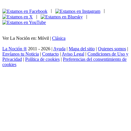
|
|
|
|
Ver La Noción en: Móvil |
Clásica
La Noción ®
2011 - 2026 |
Ayuda
|
Mapa del sitio
|
Quienes somos
|
Envíanos tu Noticia
|
Contacto
|
Aviso Legal
|
Condiciones de Uso y
Privacidad
|
Política de cookies
|
Preferencias del consentimiento de
cookies