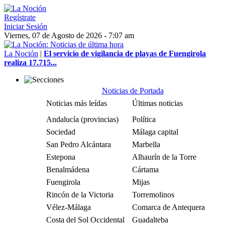
Regístrate
Iniciar Sesión
Viernes, 07 de Agosto de 2026 - 7:07 am
La Noción
|
El servicio de vigilancia de playas de Fuengirola
realiza 17.715...
Noticias de Portada
Noticias más leídas
Últimas noticias
Andalucía (provincias)
Política
Sociedad
Málaga capital
San Pedro Alcántara
Marbella
Estepona
Alhaurín de la Torre
Benalmádena
Cártama
Fuengirola
Mijas
Rincón de la Victoria
Torremolinos
Vélez-Málaga
Comarca de Antequera
Costa del Sol Occidental
Guadalteba