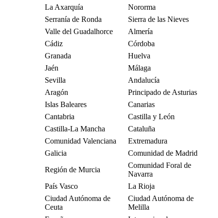
La Axarquía
Nororma
Serranía de Ronda
Sierra de las Nieves
Valle del Guadalhorce
Almería
Cádiz
Córdoba
Granada
Huelva
Jaén
Málaga
Sevilla
Andalucía
Aragón
Principado de Asturias
Islas Baleares
Canarias
Cantabria
Castilla y León
Castilla-La Mancha
Cataluña
Comunidad Valenciana
Extremadura
Galicia
Comunidad de Madrid
Comunidad Foral de
Región de Murcia
Navarra
País Vasco
La Rioja
Ciudad Autónoma de
Ciudad Autónoma de
Ceuta
Melilla