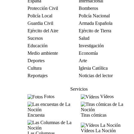
España
Internacional
Protección Civil
Bomberos
Policía Local
Policía Nacional
Guardia Civil
Armada Española
Ejército del Aire
Ejército de Tierra
Sucesos
Salud
Educación
Investigación
Medio ambiente
Economía
Deportes
Arte
Cultura
Iglesia Católica
Reportajes
Noticias del lector
Servicios
Fotos
Vídeos
Encuesta
Tiras cómicas
Vídeos La Noción
Las Columnas