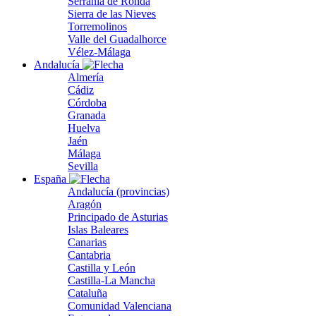
Serranía de Ronda
Sierra de las Nieves
Torremolinos
Valle del Guadalhorce
Vélez-Málaga
Andalucía
Almería
Cádiz
Córdoba
Granada
Huelva
Jaén
Málaga
Sevilla
España
Andalucía (provincias)
Aragón
Principado de Asturias
Islas Baleares
Canarias
Cantabria
Castilla y León
Castilla-La Mancha
Cataluña
Comunidad Valenciana