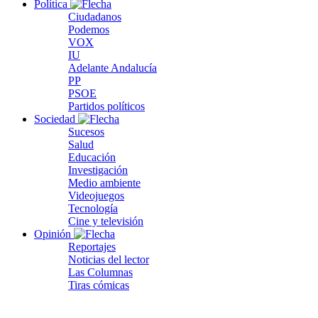
Política
Ciudadanos
Podemos
VOX
IU
Adelante Andalucía
PP
PSOE
Partidos políticos
Sociedad
Sucesos
Salud
Educación
Investigación
Medio ambiente
Videojuegos
Tecnología
Cine y televisión
Opinión
Reportajes
Noticias del lector
Las Columnas
Tiras cómicas