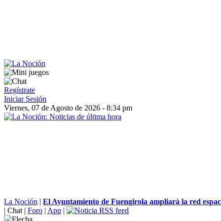
Regístrate
Iniciar Sesión
Viernes, 07 de Agosto de 2026 - 8:34 pm
La Noción
|
El Ayuntamiento de Fuengirola ampliará la red espacio
|
Chat
|
Foro
|
App
|