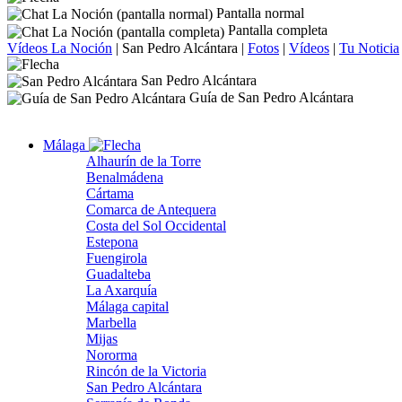
Pantalla normal
Pantalla completa
Vídeos La Noción
|
San Pedro Alcántara
|
Fotos
|
Vídeos
|
Tu Noticia
San Pedro Alcántara
Guía de San Pedro Alcántara
Málaga
Alhaurín de la Torre
Benalmádena
Cártama
Comarca de Antequera
Costa del Sol Occidental
Estepona
Fuengirola
Guadalteba
La Axarquía
Málaga capital
Marbella
Mijas
Nororma
Rincón de la Victoria
San Pedro Alcántara