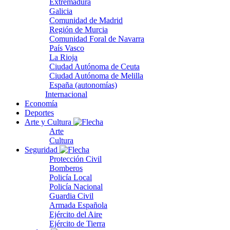
Extremadura
Galicia
Comunidad de Madrid
Región de Murcia
Comunidad Foral de Navarra
País Vasco
La Rioja
Ciudad Autónoma de Ceuta
Ciudad Autónoma de Melilla
España (autonomías)
Internacional
Economía
Deportes
Arte y Cultura
Arte
Cultura
Seguridad
Protección Civil
Bomberos
Policía Local
Policía Nacional
Guardia Civil
Armada Española
Ejército del Aire
Ejército de Tierra