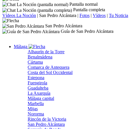
Pantalla normal
Pantalla completa
Vídeos La Noción
|
San Pedro Alcántara
|
Fotos
|
Vídeos
|
Tu Noticia
San Pedro Alcántara
Guía de San Pedro Alcántara
Málaga
Alhaurín de la Torre
Benalmádena
Cártama
Comarca de Antequera
Costa del Sol Occidental
Estepona
Fuengirola
Guadalteba
La Axarquía
Málaga capital
Marbella
Mijas
Nororma
Rincón de la Victoria
San Pedro Alcántara