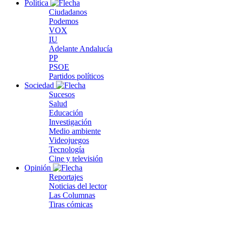
Política
Ciudadanos
Podemos
VOX
IU
Adelante Andalucía
PP
PSOE
Partidos políticos
Sociedad
Sucesos
Salud
Educación
Investigación
Medio ambiente
Videojuegos
Tecnología
Cine y televisión
Opinión
Reportajes
Noticias del lector
Las Columnas
Tiras cómicas