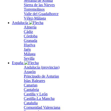
Serranía de Ronda
Sierra de las Nieves
Torremolinos
Valle del Guadalhorce
Vélez-Málaga
Andalucía
Almería
Cádiz
Córdoba
Granada
Huelva
Jaén
Málaga
Sevilla
España
Andalucía (provincias)
Aragón
Principado de Asturias
Islas Baleares
Canarias
Cantabria
Castilla y León
Castilla-La Mancha
Cataluña
Comunidad Valenciana