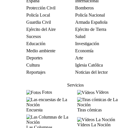
España
Internacional
Protección Civil
Bomberos
Policía Local
Policía Nacional
Guardia Civil
Armada Española
Ejército del Aire
Ejército de Tierra
Sucesos
Salud
Educación
Investigación
Medio ambiente
Economía
Deportes
Arte
Cultura
Iglesia Católica
Reportajes
Noticias del lector
Servicios
Fotos
Vídeos
Encuesta
Tiras cómicas
Vídeos La Noción
Las Columnas