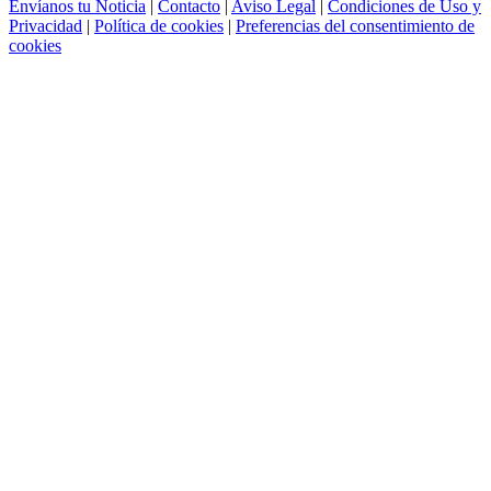
Envíanos tu Noticia
|
Contacto
|
Aviso Legal
|
Condiciones de Uso y
Privacidad
|
Política de cookies
|
Preferencias del consentimiento de
cookies