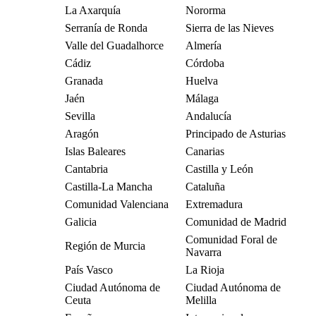
La Axarquía
Nororma
Serranía de Ronda
Sierra de las Nieves
Valle del Guadalhorce
Almería
Cádiz
Córdoba
Granada
Huelva
Jaén
Málaga
Sevilla
Andalucía
Aragón
Principado de Asturias
Islas Baleares
Canarias
Cantabria
Castilla y León
Castilla-La Mancha
Cataluña
Comunidad Valenciana
Extremadura
Galicia
Comunidad de Madrid
Comunidad Foral de
Región de Murcia
Navarra
País Vasco
La Rioja
Ciudad Autónoma de
Ciudad Autónoma de
Ceuta
Melilla