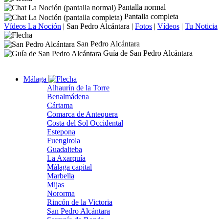
Pantalla normal
Pantalla completa
Vídeos La Noción
|
San Pedro Alcántara
|
Fotos
|
Vídeos
|
Tu Noticia
San Pedro Alcántara
Guía de San Pedro Alcántara
Málaga
Alhaurín de la Torre
Benalmádena
Cártama
Comarca de Antequera
Costa del Sol Occidental
Estepona
Fuengirola
Guadalteba
La Axarquía
Málaga capital
Marbella
Mijas
Nororma
Rincón de la Victoria
San Pedro Alcántara