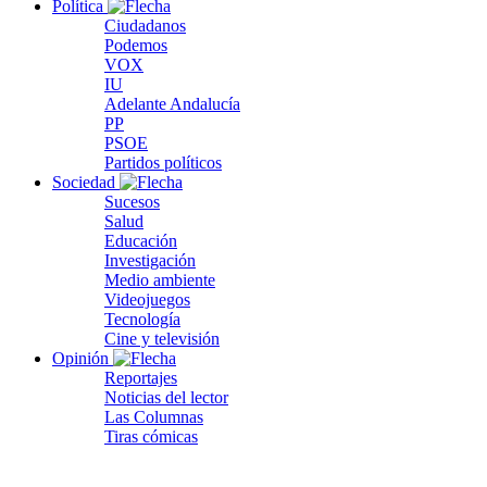
Política
Ciudadanos
Podemos
VOX
IU
Adelante Andalucía
PP
PSOE
Partidos políticos
Sociedad
Sucesos
Salud
Educación
Investigación
Medio ambiente
Videojuegos
Tecnología
Cine y televisión
Opinión
Reportajes
Noticias del lector
Las Columnas
Tiras cómicas