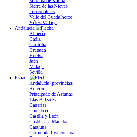
Serranía de Ronda
Sierra de las Nieves
Torremolinos
Valle del Guadalhorce
Vélez-Málaga
Andalucía
Almería
Cádiz
Córdoba
Granada
Huelva
Jaén
Málaga
Sevilla
España
Andalucía (provincias)
Aragón
Principado de Asturias
Islas Baleares
Canarias
Cantabria
Castilla y León
Castilla-La Mancha
Cataluña
Comunidad Valenciana