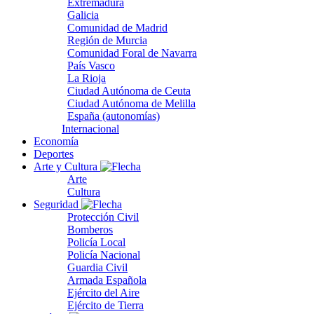
Extremadura
Galicia
Comunidad de Madrid
Región de Murcia
Comunidad Foral de Navarra
País Vasco
La Rioja
Ciudad Autónoma de Ceuta
Ciudad Autónoma de Melilla
España (autonomías)
Internacional
Economía
Deportes
Arte y Cultura
Arte
Cultura
Seguridad
Protección Civil
Bomberos
Policía Local
Policía Nacional
Guardia Civil
Armada Española
Ejército del Aire
Ejército de Tierra