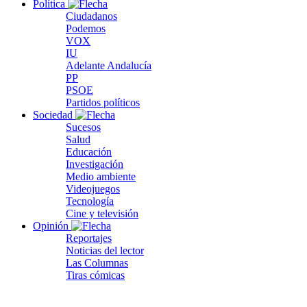
Política
Ciudadanos
Podemos
VOX
IU
Adelante Andalucía
PP
PSOE
Partidos políticos
Sociedad
Sucesos
Salud
Educación
Investigación
Medio ambiente
Videojuegos
Tecnología
Cine y televisión
Opinión
Reportajes
Noticias del lector
Las Columnas
Tiras cómicas