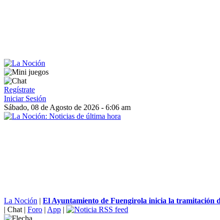
Regístrate
Iniciar Sesión
Sábado, 08 de Agosto de 2026 - 6:06 am
La Noción
|
El Ayuntamiento de Fuengirola inicia la tramitación d
|
Chat
|
Foro
|
App
|