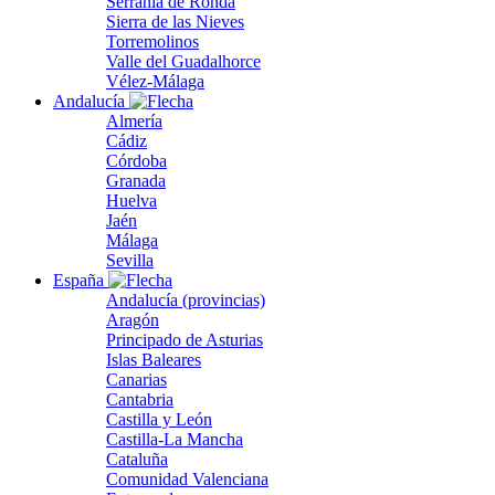
Serranía de Ronda
Sierra de las Nieves
Torremolinos
Valle del Guadalhorce
Vélez-Málaga
Andalucía
Almería
Cádiz
Córdoba
Granada
Huelva
Jaén
Málaga
Sevilla
España
Andalucía (provincias)
Aragón
Principado de Asturias
Islas Baleares
Canarias
Cantabria
Castilla y León
Castilla-La Mancha
Cataluña
Comunidad Valenciana