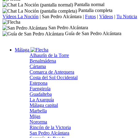
Pantalla normal
Pantalla completa
Vídeos La Noción
|
San Pedro Alcántara
|
Fotos
|
Vídeos
|
Tu Noticia
San Pedro Alcántara
Guía de San Pedro Alcántara
Málaga
Alhaurín de la Torre
Benalmádena
Cártama
Comarca de Antequera
Costa del Sol Occidental
Estepona
Fuengirola
Guadalteba
La Axarquía
Málaga capital
Marbella
Mijas
Nororma
Rincón de la Victoria
San Pedro Alcántara