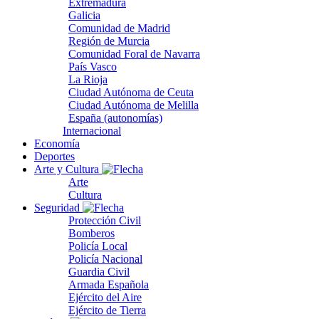
Extremadura
Galicia
Comunidad de Madrid
Región de Murcia
Comunidad Foral de Navarra
País Vasco
La Rioja
Ciudad Autónoma de Ceuta
Ciudad Autónoma de Melilla
España (autonomías)
Internacional
Economía
Deportes
Arte y Cultura
Arte
Cultura
Seguridad
Protección Civil
Bomberos
Policía Local
Policía Nacional
Guardia Civil
Armada Española
Ejército del Aire
Ejército de Tierra