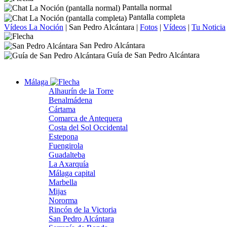
Pantalla normal
Pantalla completa
Vídeos La Noción
|
San Pedro Alcántara
|
Fotos
|
Vídeos
|
Tu Noticia
San Pedro Alcántara
Guía de San Pedro Alcántara
Málaga
Alhaurín de la Torre
Benalmádena
Cártama
Comarca de Antequera
Costa del Sol Occidental
Estepona
Fuengirola
Guadalteba
La Axarquía
Málaga capital
Marbella
Mijas
Nororma
Rincón de la Victoria
San Pedro Alcántara