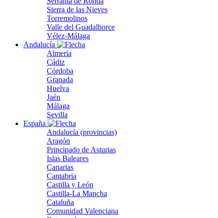
Serranía de Ronda
Sierra de las Nieves
Torremolinos
Valle del Guadalhorce
Vélez-Málaga
Andalucía
Almería
Cádiz
Córdoba
Granada
Huelva
Jaén
Málaga
Sevilla
España
Andalucía (provincias)
Aragón
Principado de Asturias
Islas Baleares
Canarias
Cantabria
Castilla y León
Castilla-La Mancha
Cataluña
Comunidad Valenciana