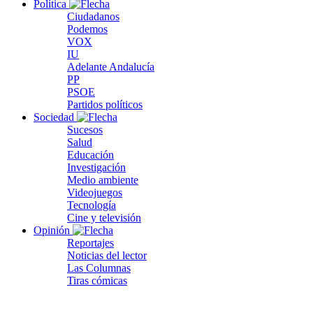
Política
Ciudadanos
Podemos
VOX
IU
Adelante Andalucía
PP
PSOE
Partidos políticos
Sociedad
Sucesos
Salud
Educación
Investigación
Medio ambiente
Videojuegos
Tecnología
Cine y televisión
Opinión
Reportajes
Noticias del lector
Las Columnas
Tiras cómicas