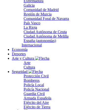
Extremadura
Galicia
Comunidad de Madrid
Región de Murcia
Comunidad Foral de Navarra
País Vasco
La Rioja
Ciudad Autónoma de Ceuta
Ciudad Autónoma de Melilla
España (autonomías)
Internacional
Economía
Deportes
Arte y Cultura
Arte
Cultura
Seguridad
Protección Civil
Bomberos
Policía Local
Policía Nacional
Guardia Civil
Armada Española
Ejército del Aire
Ejército de Tierra