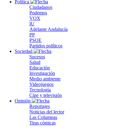
Política
Ciudadanos
Podemos
VOX
IU
Adelante Andalucía
PP
PSOE
Partidos políticos
Sociedad
Sucesos
Salud
Educación
Investigación
Medio ambiente
Videojuegos
Tecnología
Cine y televisión
Opinión
Reportajes
Noticias del lector
Las Columnas
Tiras cómicas