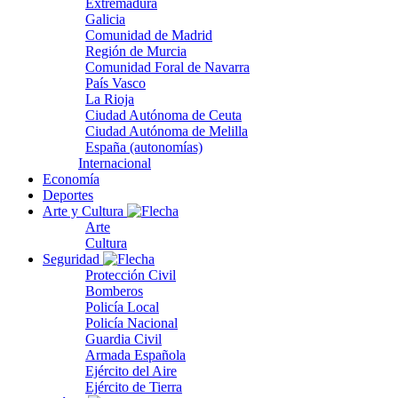
Extremadura
Galicia
Comunidad de Madrid
Región de Murcia
Comunidad Foral de Navarra
País Vasco
La Rioja
Ciudad Autónoma de Ceuta
Ciudad Autónoma de Melilla
España (autonomías)
Internacional
Economía
Deportes
Arte y Cultura
Arte
Cultura
Seguridad
Protección Civil
Bomberos
Policía Local
Policía Nacional
Guardia Civil
Armada Española
Ejército del Aire
Ejército de Tierra