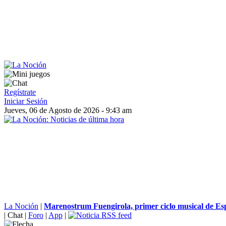
Regístrate
Iniciar Sesión
Jueves, 06 de Agosto de 2026 - 9:43 am
La Noción
|
Marenostrum Fuengirola, primer ciclo musical de Esp
|
Chat
|
Foro
|
App
|