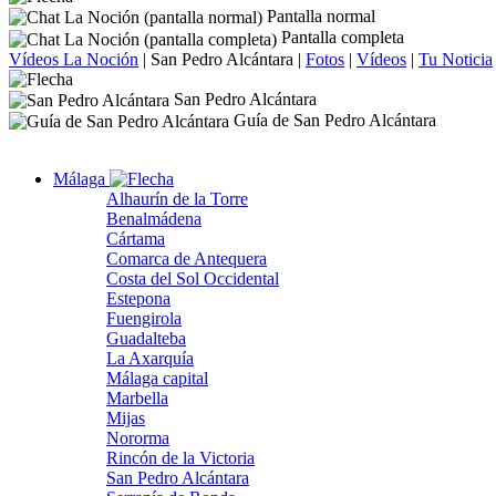
Pantalla normal
Pantalla completa
Vídeos La Noción
|
San Pedro Alcántara
|
Fotos
|
Vídeos
|
Tu Noticia
San Pedro Alcántara
Guía de San Pedro Alcántara
Málaga
Alhaurín de la Torre
Benalmádena
Cártama
Comarca de Antequera
Costa del Sol Occidental
Estepona
Fuengirola
Guadalteba
La Axarquía
Málaga capital
Marbella
Mijas
Nororma
Rincón de la Victoria
San Pedro Alcántara