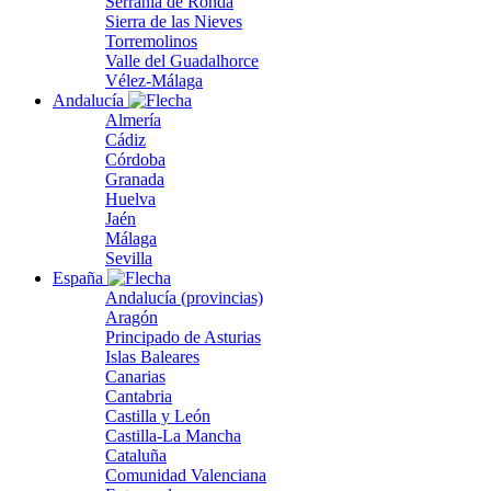
Serranía de Ronda
Sierra de las Nieves
Torremolinos
Valle del Guadalhorce
Vélez-Málaga
Andalucía
Almería
Cádiz
Córdoba
Granada
Huelva
Jaén
Málaga
Sevilla
España
Andalucía (provincias)
Aragón
Principado de Asturias
Islas Baleares
Canarias
Cantabria
Castilla y León
Castilla-La Mancha
Cataluña
Comunidad Valenciana