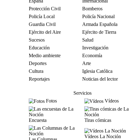
España
Internacional
Protección Civil
Bomberos
Policía Local
Policía Nacional
Guardia Civil
Armada Española
Ejército del Aire
Ejército de Tierra
Sucesos
Salud
Educación
Investigación
Medio ambiente
Economía
Deportes
Arte
Cultura
Iglesia Católica
Reportajes
Noticias del lector
Servicios
Fotos
Vídeos
Encuesta
Tiras cómicas
Vídeos La Noción
Las Columnas