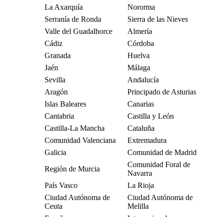
La Axarquía
Nororma
Serranía de Ronda
Sierra de las Nieves
Valle del Guadalhorce
Almería
Cádiz
Córdoba
Granada
Huelva
Jaén
Málaga
Sevilla
Andalucía
Aragón
Principado de Asturias
Islas Baleares
Canarias
Cantabria
Castilla y León
Castilla-La Mancha
Cataluña
Comunidad Valenciana
Extremadura
Galicia
Comunidad de Madrid
Comunidad Foral de
Región de Murcia
Navarra
País Vasco
La Rioja
Ciudad Autónoma de
Ciudad Autónoma de
Ceuta
Melilla