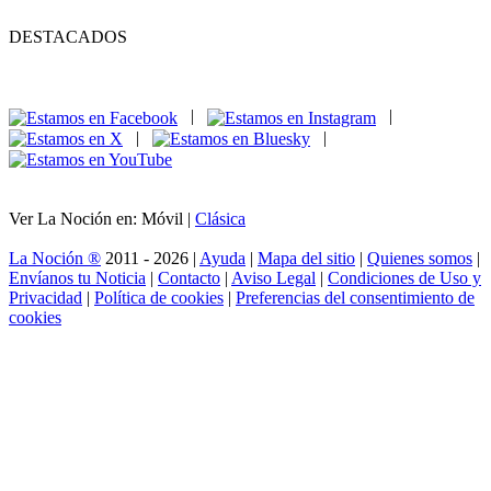
DESTACADOS
|
|
|
|
Ver La Noción en: Móvil |
Clásica
La Noción ®
2011 - 2026 |
Ayuda
|
Mapa del sitio
|
Quienes somos
|
Envíanos tu Noticia
|
Contacto
|
Aviso Legal
|
Condiciones de Uso y
Privacidad
|
Política de cookies
|
Preferencias del consentimiento de
cookies