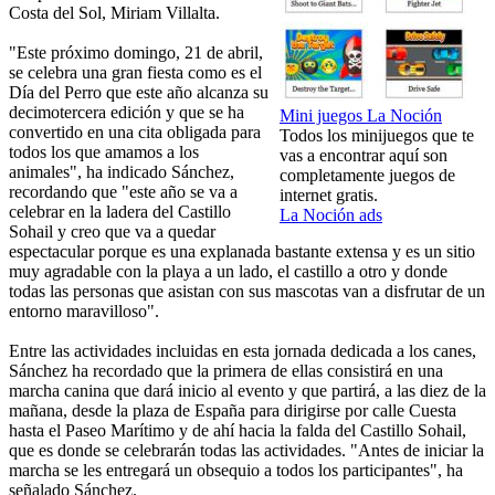
Costa del Sol, Miriam Villalta.
"Este próximo domingo, 21 de abril,
se celebra una gran fiesta como es el
Día del Perro que este año alcanza su
decimotercera edición y que se ha
Mini juegos La Noción
convertido en una cita obligada para
Todos los minijuegos que te
todos los que amamos a los
vas a encontrar aquí son
animales", ha indicado Sánchez,
completamente juegos de
recordando que "este año se va a
internet gratis.
celebrar en la ladera del Castillo
La Noción ads
Sohail y creo que va a quedar
espectacular porque es una explanada bastante extensa y es un sitio
muy agradable con la playa a un lado, el castillo a otro y donde
todas las personas que asistan con sus mascotas van a disfrutar de un
entorno maravilloso".
Entre las actividades incluidas en esta jornada dedicada a los canes,
Sánchez ha recordado que la primera de ellas consistirá en una
marcha canina que dará inicio al evento y que partirá, a las diez de la
mañana, desde la plaza de España para dirigirse por calle Cuesta
hasta el Paseo Marítimo y de ahí hacia la falda del Castillo Sohail,
que es donde se celebrarán todas las actividades. "Antes de iniciar la
marcha se les entregará un obsequio a todos los participantes", ha
señalado Sánchez.