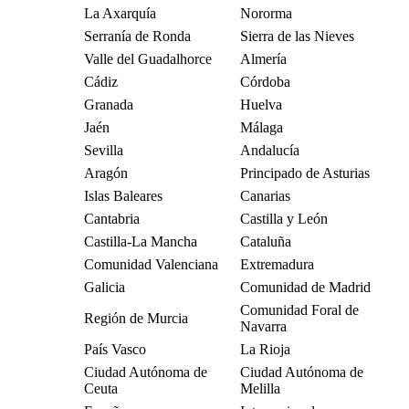
La Axarquía
Nororma
Serranía de Ronda
Sierra de las Nieves
Valle del Guadalhorce
Almería
Cádiz
Córdoba
Granada
Huelva
Jaén
Málaga
Sevilla
Andalucía
Aragón
Principado de Asturias
Islas Baleares
Canarias
Cantabria
Castilla y León
Castilla-La Mancha
Cataluña
Comunidad Valenciana
Extremadura
Galicia
Comunidad de Madrid
Comunidad Foral de
Región de Murcia
Navarra
País Vasco
La Rioja
Ciudad Autónoma de
Ciudad Autónoma de
Ceuta
Melilla