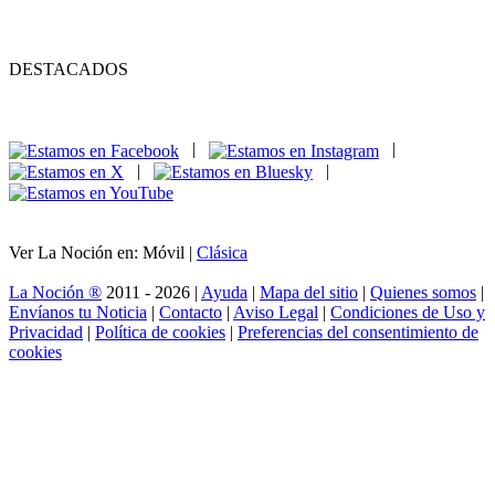
DESTACADOS
|
|
|
|
Ver La Noción en: Móvil |
Clásica
La Noción ®
2011 - 2026 |
Ayuda
|
Mapa del sitio
|
Quienes somos
|
Envíanos tu Noticia
|
Contacto
|
Aviso Legal
|
Condiciones de Uso y
Privacidad
|
Política de cookies
|
Preferencias del consentimiento de
cookies