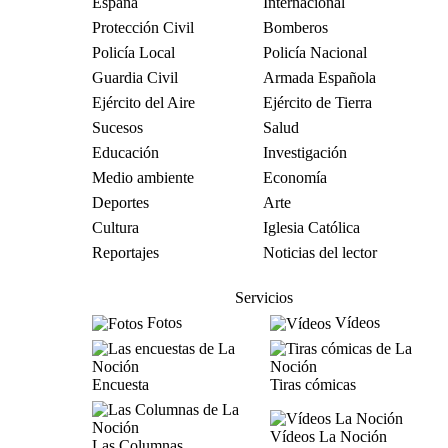
España
Internacional
Protección Civil
Bomberos
Policía Local
Policía Nacional
Guardia Civil
Armada Española
Ejército del Aire
Ejército de Tierra
Sucesos
Salud
Educación
Investigación
Medio ambiente
Economía
Deportes
Arte
Cultura
Iglesia Católica
Reportajes
Noticias del lector
Servicios
Fotos
Vídeos
Encuesta
Tiras cómicas
Vídeos La Noción
Las Columnas