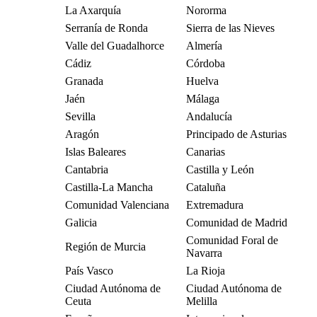
La Axarquía
Nororma
Serranía de Ronda
Sierra de las Nieves
Valle del Guadalhorce
Almería
Cádiz
Córdoba
Granada
Huelva
Jaén
Málaga
Sevilla
Andalucía
Aragón
Principado de Asturias
Islas Baleares
Canarias
Cantabria
Castilla y León
Castilla-La Mancha
Cataluña
Comunidad Valenciana
Extremadura
Galicia
Comunidad de Madrid
Comunidad Foral de
Región de Murcia
Navarra
País Vasco
La Rioja
Ciudad Autónoma de
Ciudad Autónoma de
Ceuta
Melilla