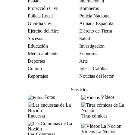
España
Internacional
Protección Civil
Bomberos
Policía Local
Policía Nacional
Guardia Civil
Armada Española
Ejército del Aire
Ejército de Tierra
Sucesos
Salud
Educación
Investigación
Medio ambiente
Economía
Deportes
Arte
Cultura
Iglesia Católica
Reportajes
Noticias del lector
Servicios
Fotos
Vídeos
Encuesta
Tiras cómicas
Vídeos La Noción
Las Columnas