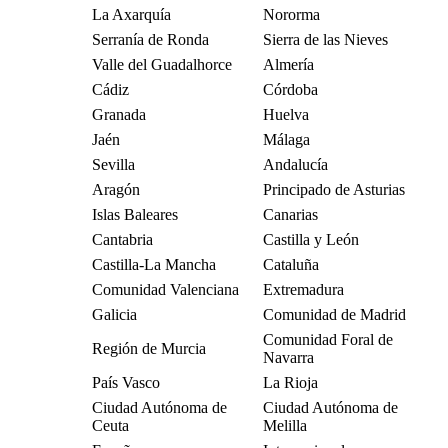
La Axarquía
Nororma
Serranía de Ronda
Sierra de las Nieves
Valle del Guadalhorce
Almería
Cádiz
Córdoba
Granada
Huelva
Jaén
Málaga
Sevilla
Andalucía
Aragón
Principado de Asturias
Islas Baleares
Canarias
Cantabria
Castilla y León
Castilla-La Mancha
Cataluña
Comunidad Valenciana
Extremadura
Galicia
Comunidad de Madrid
Comunidad Foral de
Región de Murcia
Navarra
País Vasco
La Rioja
Ciudad Autónoma de
Ciudad Autónoma de
Ceuta
Melilla