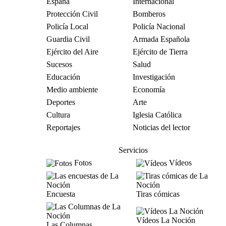
España
Internacional
Protección Civil
Bomberos
Policía Local
Policía Nacional
Guardia Civil
Armada Española
Ejército del Aire
Ejército de Tierra
Sucesos
Salud
Educación
Investigación
Medio ambiente
Economía
Deportes
Arte
Cultura
Iglesia Católica
Reportajes
Noticias del lector
Servicios
Fotos
Vídeos
Encuesta
Tiras cómicas
Vídeos La Noción
Las Columnas