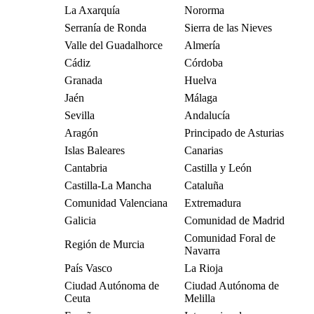
La Axarquía
Nororma
Serranía de Ronda
Sierra de las Nieves
Valle del Guadalhorce
Almería
Cádiz
Córdoba
Granada
Huelva
Jaén
Málaga
Sevilla
Andalucía
Aragón
Principado de Asturias
Islas Baleares
Canarias
Cantabria
Castilla y León
Castilla-La Mancha
Cataluña
Comunidad Valenciana
Extremadura
Galicia
Comunidad de Madrid
Comunidad Foral de
Región de Murcia
Navarra
País Vasco
La Rioja
Ciudad Autónoma de
Ciudad Autónoma de
Ceuta
Melilla