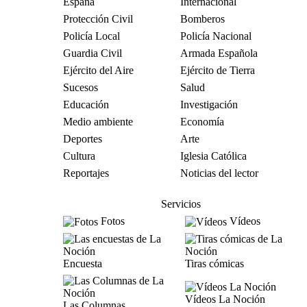
España
Internacional
Protección Civil
Bomberos
Policía Local
Policía Nacional
Guardia Civil
Armada Española
Ejército del Aire
Ejército de Tierra
Sucesos
Salud
Educación
Investigación
Medio ambiente
Economía
Deportes
Arte
Cultura
Iglesia Católica
Reportajes
Noticias del lector
Servicios
Fotos
Vídeos
Encuesta
Tiras cómicas
Vídeos La Noción
Las Columnas