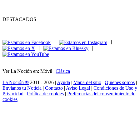
DESTACADOS
|
|
|
|
Ver La Noción en: Móvil |
Clásica
La Noción ®
2011 - 2026 |
Ayuda
|
Mapa del sitio
|
Quienes somos
|
Envíanos tu Noticia
|
Contacto
|
Aviso Legal
|
Condiciones de Uso y
Privacidad
|
Política de cookies
|
Preferencias del consentimiento de
cookies