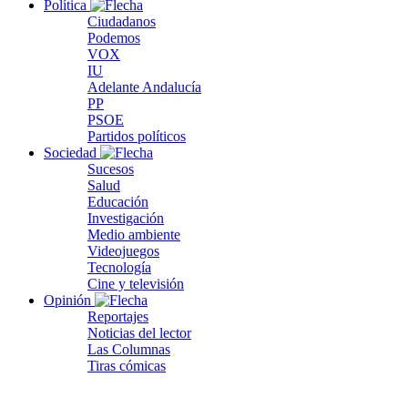
Política
Ciudadanos
Podemos
VOX
IU
Adelante Andalucía
PP
PSOE
Partidos políticos
Sociedad
Sucesos
Salud
Educación
Investigación
Medio ambiente
Videojuegos
Tecnología
Cine y televisión
Opinión
Reportajes
Noticias del lector
Las Columnas
Tiras cómicas