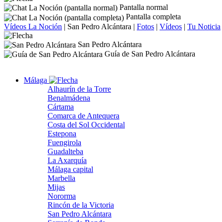
Pantalla normal
Pantalla completa
Vídeos La Noción
|
San Pedro Alcántara
|
Fotos
|
Vídeos
|
Tu Noticia
San Pedro Alcántara
Guía de San Pedro Alcántara
Málaga
Alhaurín de la Torre
Benalmádena
Cártama
Comarca de Antequera
Costa del Sol Occidental
Estepona
Fuengirola
Guadalteba
La Axarquía
Málaga capital
Marbella
Mijas
Nororma
Rincón de la Victoria
San Pedro Alcántara