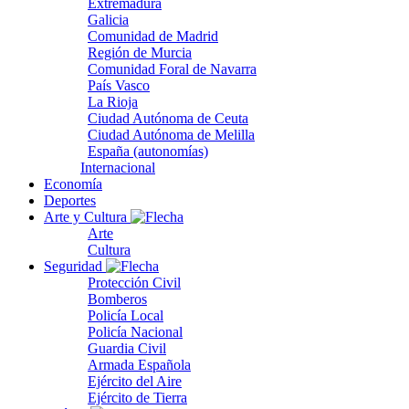
Extremadura
Galicia
Comunidad de Madrid
Región de Murcia
Comunidad Foral de Navarra
País Vasco
La Rioja
Ciudad Autónoma de Ceuta
Ciudad Autónoma de Melilla
España (autonomías)
Internacional
Economía
Deportes
Arte y Cultura
Arte
Cultura
Seguridad
Protección Civil
Bomberos
Policía Local
Policía Nacional
Guardia Civil
Armada Española
Ejército del Aire
Ejército de Tierra