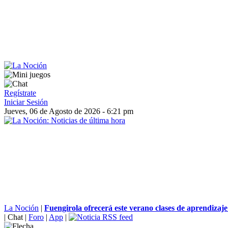
Regístrate
Iniciar Sesión
Jueves, 06 de Agosto de 2026 - 6:21 pm
La Noción
|
Fuengirola ofrecerá este verano clases de aprendizaje 
|
Chat
|
Foro
|
App
|