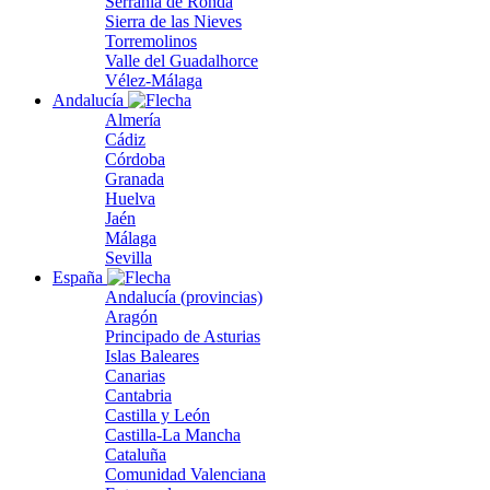
Serranía de Ronda
Sierra de las Nieves
Torremolinos
Valle del Guadalhorce
Vélez-Málaga
Andalucía
Almería
Cádiz
Córdoba
Granada
Huelva
Jaén
Málaga
Sevilla
España
Andalucía (provincias)
Aragón
Principado de Asturias
Islas Baleares
Canarias
Cantabria
Castilla y León
Castilla-La Mancha
Cataluña
Comunidad Valenciana