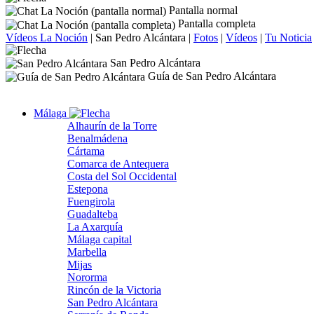
Pantalla normal
Pantalla completa
Vídeos La Noción
|
San Pedro Alcántara
|
Fotos
|
Vídeos
|
Tu Noticia
San Pedro Alcántara
Guía de San Pedro Alcántara
Málaga
Alhaurín de la Torre
Benalmádena
Cártama
Comarca de Antequera
Costa del Sol Occidental
Estepona
Fuengirola
Guadalteba
La Axarquía
Málaga capital
Marbella
Mijas
Nororma
Rincón de la Victoria
San Pedro Alcántara