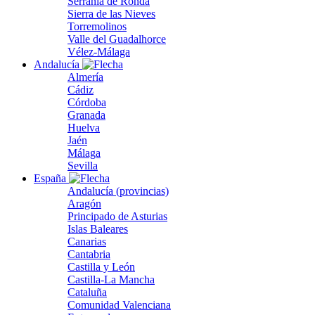
Serranía de Ronda
Sierra de las Nieves
Torremolinos
Valle del Guadalhorce
Vélez-Málaga
Andalucía
Almería
Cádiz
Córdoba
Granada
Huelva
Jaén
Málaga
Sevilla
España
Andalucía (provincias)
Aragón
Principado de Asturias
Islas Baleares
Canarias
Cantabria
Castilla y León
Castilla-La Mancha
Cataluña
Comunidad Valenciana