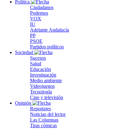
Política
Ciudadanos
Podemos
VOX
IU
Adelante Andalucía
PP
PSOE
Partidos políticos
Sociedad
Sucesos
Salud
Educación
Investigación
Medio ambiente
Videojuegos
Tecnología
Cine y televisión
Opinión
Reportajes
Noticias del lector
Las Columnas
Tiras cómicas