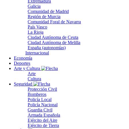
Extremadura
Galicia
Comunidad de Madrid
Región de Murcia
Comunidad Foral de Navarra
País Vasco
La Rioja
Ciudad Autónoma de Ceuta
Ciudad Autónoma de Melilla
España (autonomías)
Internacional
Economía
Deportes
Arte y Cultura
Arte
Cultura
Seguridad
Protección Civil
Bomberos
Policía Local
Policía Nacional
Guardia Civil
Armada Española
Ejército del Aire
Ejército de Tierra