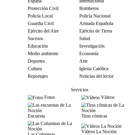
España
Internacional
Protección Civil
Bomberos
Policía Local
Policía Nacional
Guardia Civil
Armada Española
Ejército del Aire
Ejército de Tierra
Sucesos
Salud
Educación
Investigación
Medio ambiente
Economía
Deportes
Arte
Cultura
Iglesia Católica
Reportajes
Noticias del lector
Servicios
Fotos
Vídeos
Encuesta
Tiras cómicas
Vídeos La Noción
Las Columnas