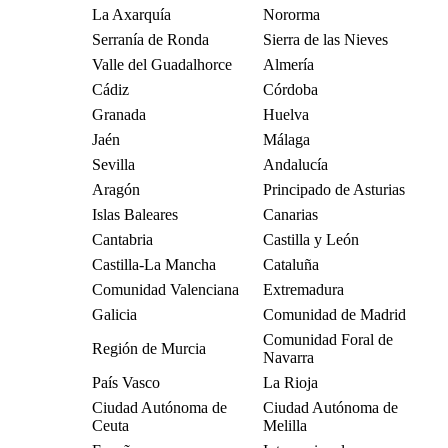
La Axarquía
Nororma
Serranía de Ronda
Sierra de las Nieves
Valle del Guadalhorce
Almería
Cádiz
Córdoba
Granada
Huelva
Jaén
Málaga
Sevilla
Andalucía
Aragón
Principado de Asturias
Islas Baleares
Canarias
Cantabria
Castilla y León
Castilla-La Mancha
Cataluña
Comunidad Valenciana
Extremadura
Galicia
Comunidad de Madrid
Comunidad Foral de
Región de Murcia
Navarra
País Vasco
La Rioja
Ciudad Autónoma de
Ciudad Autónoma de
Ceuta
Melilla