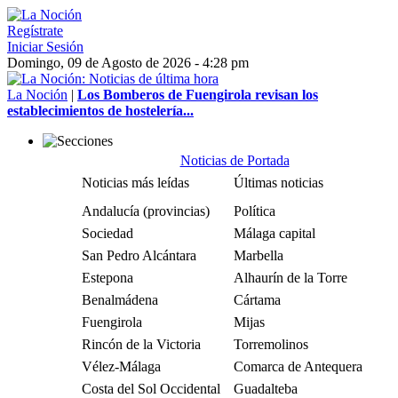
Regístrate
Iniciar Sesión
Domingo, 09 de Agosto de 2026 - 4:28 pm
La Noción
|
Los Bomberos de Fuengirola revisan los
establecimientos de hostelería...
Noticias de Portada
Noticias más leídas
Últimas noticias
Andalucía (provincias)
Política
Sociedad
Málaga capital
San Pedro Alcántara
Marbella
Estepona
Alhaurín de la Torre
Benalmádena
Cártama
Fuengirola
Mijas
Rincón de la Victoria
Torremolinos
Vélez-Málaga
Comarca de Antequera
Costa del Sol Occidental
Guadalteba