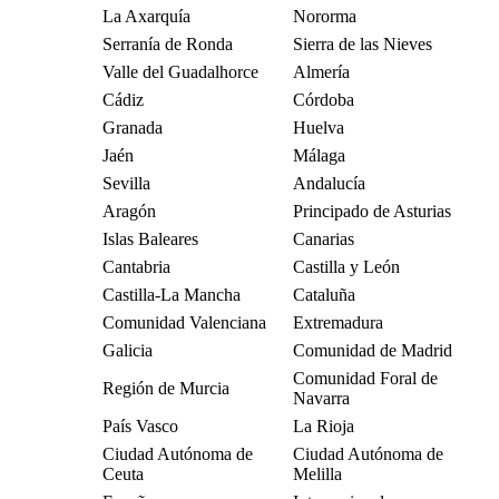
La Axarquía
Nororma
Serranía de Ronda
Sierra de las Nieves
Valle del Guadalhorce
Almería
Cádiz
Córdoba
Granada
Huelva
Jaén
Málaga
Sevilla
Andalucía
Aragón
Principado de Asturias
Islas Baleares
Canarias
Cantabria
Castilla y León
Castilla-La Mancha
Cataluña
Comunidad Valenciana
Extremadura
Galicia
Comunidad de Madrid
Comunidad Foral de
Región de Murcia
Navarra
País Vasco
La Rioja
Ciudad Autónoma de
Ciudad Autónoma de
Ceuta
Melilla