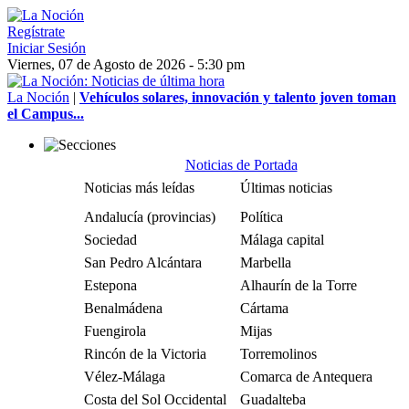
Regístrate
Iniciar Sesión
Viernes, 07 de Agosto de 2026 - 5:30 pm
La Noción
|
Vehículos solares, innovación y talento joven toman
el Campus...
Noticias de Portada
Noticias más leídas
Últimas noticias
Andalucía (provincias)
Política
Sociedad
Málaga capital
San Pedro Alcántara
Marbella
Estepona
Alhaurín de la Torre
Benalmádena
Cártama
Fuengirola
Mijas
Rincón de la Victoria
Torremolinos
Vélez-Málaga
Comarca de Antequera
Costa del Sol Occidental
Guadalteba