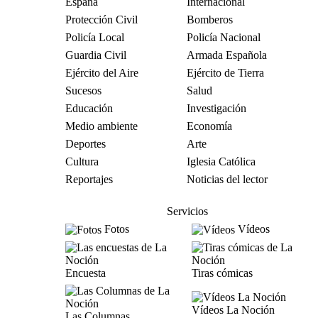
España
Internacional
Protección Civil
Bomberos
Policía Local
Policía Nacional
Guardia Civil
Armada Española
Ejército del Aire
Ejército de Tierra
Sucesos
Salud
Educación
Investigación
Medio ambiente
Economía
Deportes
Arte
Cultura
Iglesia Católica
Reportajes
Noticias del lector
Servicios
Fotos
Vídeos
Encuesta
Tiras cómicas
Vídeos La Noción
Las Columnas