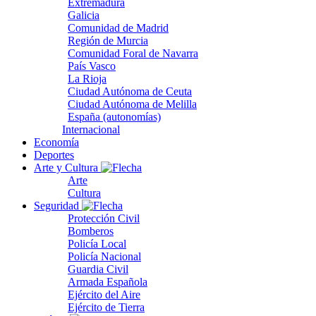
Extremadura
Galicia
Comunidad de Madrid
Región de Murcia
Comunidad Foral de Navarra
País Vasco
La Rioja
Ciudad Autónoma de Ceuta
Ciudad Autónoma de Melilla
España (autonomías)
Internacional
Economía
Deportes
Arte y Cultura
Arte
Cultura
Seguridad
Protección Civil
Bomberos
Policía Local
Policía Nacional
Guardia Civil
Armada Española
Ejército del Aire
Ejército de Tierra