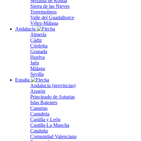
Serranía de Ronda
Sierra de las Nieves
Torremolinos
Valle del Guadalhorce
Vélez-Málaga
Andalucía
Almería
Cádiz
Córdoba
Granada
Huelva
Jaén
Málaga
Sevilla
España
Andalucía (provincias)
Aragón
Principado de Asturias
Islas Baleares
Canarias
Cantabria
Castilla y León
Castilla-La Mancha
Cataluña
Comunidad Valenciana