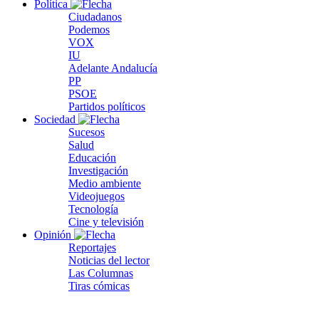
Política
Ciudadanos
Podemos
VOX
IU
Adelante Andalucía
PP
PSOE
Partidos políticos
Sociedad
Sucesos
Salud
Educación
Investigación
Medio ambiente
Videojuegos
Tecnología
Cine y televisión
Opinión
Reportajes
Noticias del lector
Las Columnas
Tiras cómicas