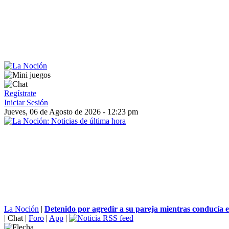
Regístrate
Iniciar Sesión
Jueves, 06 de Agosto de 2026 - 12:23 pm
La Noción
|
Detenido por agredir a su pareja mientras conducía eb
|
Chat
|
Foro
|
App
|