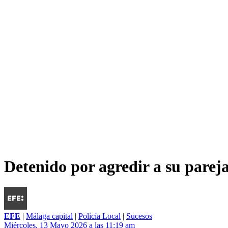
Detenido por agredir a su parej
EFE
|
Málaga capital
|
Policía Local
|
Sucesos
Miércoles, 13 Mayo 2026 a las 11:19 am