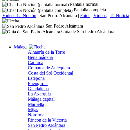
Pantalla normal
Pantalla completa
Vídeos La Noción
|
San Pedro Alcántara
|
Fotos
|
Vídeos
|
Tu Noticia
San Pedro Alcántara
Guía de San Pedro Alcántara
Málaga
Alhaurín de la Torre
Benalmádena
Cártama
Comarca de Antequera
Costa del Sol Occidental
Estepona
Fuengirola
Guadalteba
La Axarquía
Málaga capital
Marbella
Mijas
Nororma
Rincón de la Victoria
San Pedro Alcántara