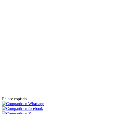
La Guardia Civil investiga la muerte a puñaladas de una mujer de 61
años y su hija de 31, ambas de nacionalidad española, cuyos
cadáveres han sido hallados la madrugada de este miércoles en una
vivienda en Mijas (Málaga) en la que se ha producido un incendio,
han informado a EFE fuentes cercanas a la investigación.
Benalmádena impulsa una campaña para
convertir los comercios locales en
espacios de información y apoyo frente a
la violencia de género
ISMAEL RANDALL
|
Benalmádena
Las Concejalías de Igualdad y
Comercio del Ayuntamiento de
Benalmádena han puesto en