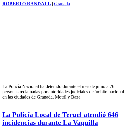
puesto en valor el trabajo que
desarrolla el Centro Municipal de
Información a la Mujer (CMIM),
un servicio destinado a ofrecer
atención, orientación y
acompañamiento a las mujeres,
además de impulsar campañas de
prevención y sensibilización
frente a la
violencia de género
.
La Policía Nacional detiene en junio a 76
personas reclamadas por la justicia en
Granada, Motril y Baza
ROBERTO RANDALL
|
Granada