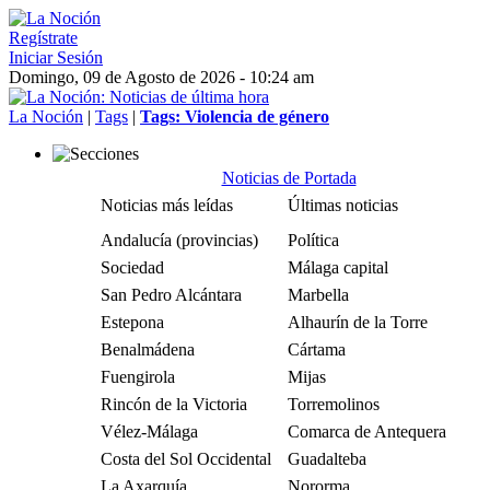
Regístrate
Iniciar Sesión
Domingo, 09 de Agosto de 2026 - 10:24 am
La Noción
|
Tags
|
Tags: Violencia de género
Noticias de Portada
Noticias más leídas
Últimas noticias
Andalucía (provincias)
Política
Sociedad
Málaga capital
San Pedro Alcántara
Marbella
Estepona
Alhaurín de la Torre
Benalmádena
Cártama
Fuengirola
Mijas
Rincón de la Victoria
Torremolinos
Vélez-Málaga
Comarca de Antequera
Costa del Sol Occidental
Guadalteba
La Axarquía
Nororma