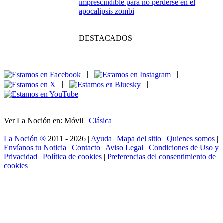
Academia
Unicornio: la serie
mágica que
conquista a los
pequeños
espectadores
Cómo elegir un portátil en 2026: claves para
acertar antes de pasar por caja
Escenas postcréditos
de Marvel: las pistas
secretas que nadie
quiere perderse
Historia en modo gamer: los videojuegos
que enseñan más que muchos apuntes
Si te enganchó
Breaking Bad, estas