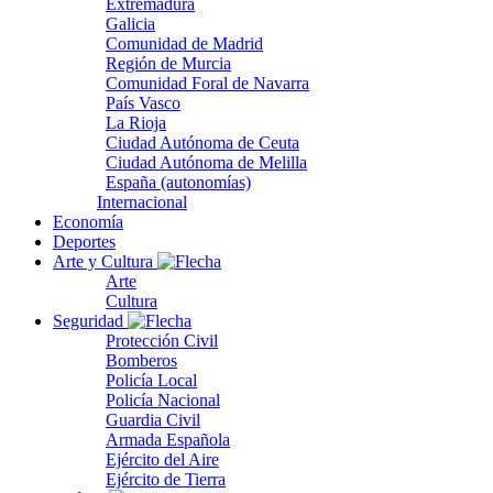
Extremadura
Galicia
Comunidad de Madrid
Región de Murcia
Comunidad Foral de Navarra
País Vasco
La Rioja
Ciudad Autónoma de Ceuta
Ciudad Autónoma de Melilla
España (autonomías)
Internacional
Economía
Deportes
Arte y Cultura
Arte
Cultura
Seguridad
Protección Civil
Bomberos
Policía Local
Policía Nacional
Guardia Civil
Armada Española
Ejército del Aire
Ejército de Tierra