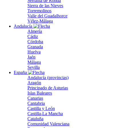
Serranía de Ronda
Sierra de las Nieves
Torremolinos
Valle del Guadalhorce
Vélez-Málaga
Andalucía
Almería
Cádiz
Córdoba
Granada
Huelva
Jaén
Málaga
Sevilla
España
Andalucía (provincias)
Aragón
Principado de Asturias
Islas Baleares
Canarias
Cantabria
Castilla y León
Castilla-La Mancha
Cataluña
Comunidad Valenciana