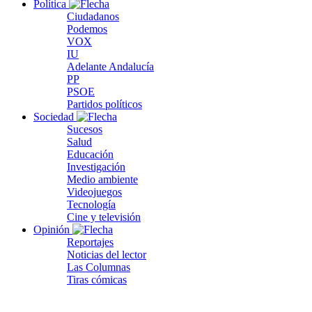
Política
Ciudadanos
Podemos
VOX
IU
Adelante Andalucía
PP
PSOE
Partidos políticos
Sociedad
Sucesos
Salud
Educación
Investigación
Medio ambiente
Videojuegos
Tecnología
Cine y televisión
Opinión
Reportajes
Noticias del lector
Las Columnas
Tiras cómicas