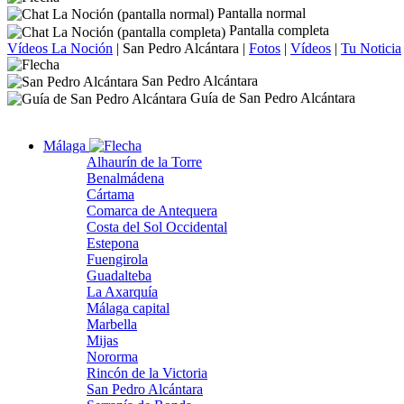
Pantalla normal
Pantalla completa
Vídeos La Noción
|
San Pedro Alcántara
|
Fotos
|
Vídeos
|
Tu Noticia
San Pedro Alcántara
Guía de San Pedro Alcántara
Málaga
Alhaurín de la Torre
Benalmádena
Cártama
Comarca de Antequera
Costa del Sol Occidental
Estepona
Fuengirola
Guadalteba
La Axarquía
Málaga capital
Marbella
Mijas
Nororma
Rincón de la Victoria
San Pedro Alcántara