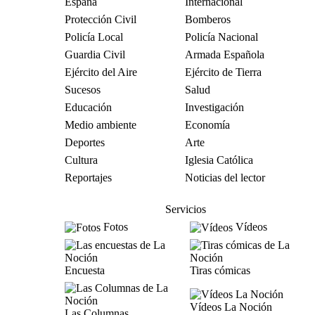
España
Internacional
Protección Civil
Bomberos
Policía Local
Policía Nacional
Guardia Civil
Armada Española
Ejército del Aire
Ejército de Tierra
Sucesos
Salud
Educación
Investigación
Medio ambiente
Economía
Deportes
Arte
Cultura
Iglesia Católica
Reportajes
Noticias del lector
Servicios
Fotos
Vídeos
Encuesta
Tiras cómicas
Vídeos La Noción
Las Columnas