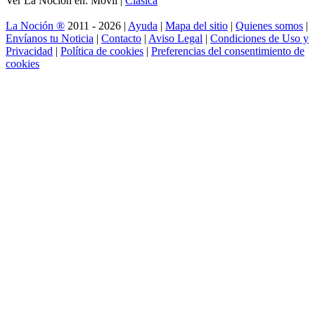
Ver La Noción en: Móvil |
Clásica
La Noción ®
2011 - 2026 |
Ayuda
|
Mapa del sitio
|
Quienes somos
|
Envíanos tu Noticia
|
Contacto
|
Aviso Legal
|
Condiciones de Uso y
Privacidad
|
Política de cookies
|
Preferencias del consentimiento de
cookies