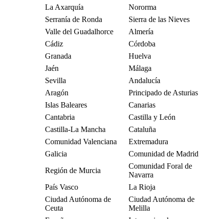
La Axarquía
Nororma
Serranía de Ronda
Sierra de las Nieves
Valle del Guadalhorce
Almería
Cádiz
Córdoba
Granada
Huelva
Jaén
Málaga
Sevilla
Andalucía
Aragón
Principado de Asturias
Islas Baleares
Canarias
Cantabria
Castilla y León
Castilla-La Mancha
Cataluña
Comunidad Valenciana
Extremadura
Galicia
Comunidad de Madrid
Comunidad Foral de
Región de Murcia
Navarra
País Vasco
La Rioja
Ciudad Autónoma de
Ciudad Autónoma de
Ceuta
Melilla