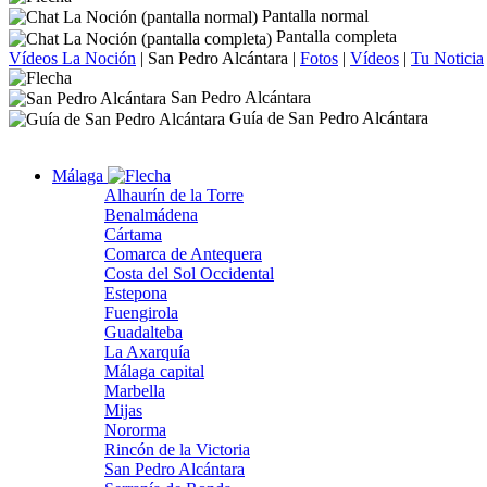
Pantalla normal
Pantalla completa
Vídeos La Noción
|
San Pedro Alcántara
|
Fotos
|
Vídeos
|
Tu Noticia
San Pedro Alcántara
Guía de San Pedro Alcántara
Málaga
Alhaurín de la Torre
Benalmádena
Cártama
Comarca de Antequera
Costa del Sol Occidental
Estepona
Fuengirola
Guadalteba
La Axarquía
Málaga capital
Marbella
Mijas
Nororma
Rincón de la Victoria
San Pedro Alcántara