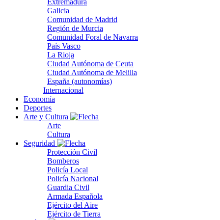
Extremadura
Galicia
Comunidad de Madrid
Región de Murcia
Comunidad Foral de Navarra
País Vasco
La Rioja
Ciudad Autónoma de Ceuta
Ciudad Autónoma de Melilla
España (autonomías)
Internacional
Economía
Deportes
Arte y Cultura
Arte
Cultura
Seguridad
Protección Civil
Bomberos
Policía Local
Policía Nacional
Guardia Civil
Armada Española
Ejército del Aire
Ejército de Tierra