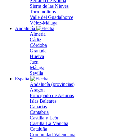
Serranía de Ronda
Sierra de las Nieves
Torremolinos
Valle del Guadalhorce
Vélez-Málaga
Andalucía
Almería
Cádiz
Córdoba
Granada
Huelva
Jaén
Málaga
Sevilla
España
Andalucía (provincias)
Aragón
Principado de Asturias
Islas Baleares
Canarias
Cantabria
Castilla y León
Castilla-La Mancha
Cataluña
Comunidad Valenciana