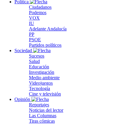
Política
Ciudadanos
Podemos
VOX
IU
Adelante Andalucía
PP
PSOE
Partidos políticos
Sociedad
Sucesos
Salud
Educación
Investigación
Medio ambiente
Videojuegos
Tecnología
Cine y televisión
Opinión
Reportajes
Noticias del lector
Las Columnas
Tiras cómicas