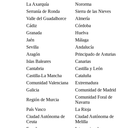
La Axarquía
Nororma
Serranía de Ronda
Sierra de las Nieves
Valle del Guadalhorce
Almería
Cádiz
Córdoba
Granada
Huelva
Jaén
Málaga
Sevilla
Andalucía
Aragón
Principado de Asturias
Islas Baleares
Canarias
Cantabria
Castilla y León
Castilla-La Mancha
Cataluña
Comunidad Valenciana
Extremadura
Galicia
Comunidad de Madrid
Comunidad Foral de
Región de Murcia
Navarra
País Vasco
La Rioja
Ciudad Autónoma de
Ciudad Autónoma de
Ceuta
Melilla