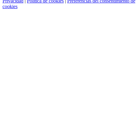
Privacidad
|
Política de cookies
|
Preferencias del consentimiento de
cookies