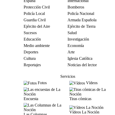
España
Internacional
Protección Civil
Bomberos
Policía Local
Policía Nacional
Guardia Civil
Armada Española
Ejército del Aire
Ejército de Tierra
Sucesos
Salud
Educación
Investigación
Medio ambiente
Economía
Deportes
Arte
Cultura
Iglesia Católica
Reportajes
Noticias del lector
Servicios
Fotos
Vídeos
Encuesta
Tiras cómicas
Vídeos La Noción
Las Columnas