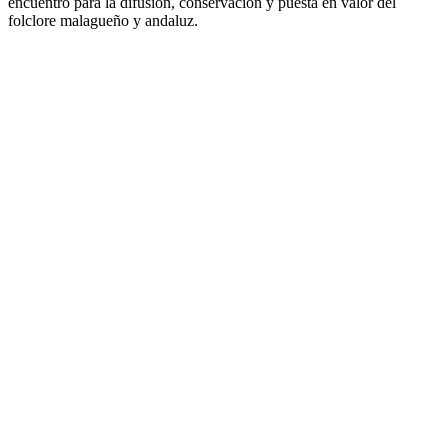
encuentro para la difusión, conservación y puesta en valor del
folclore malagueño y andaluz.