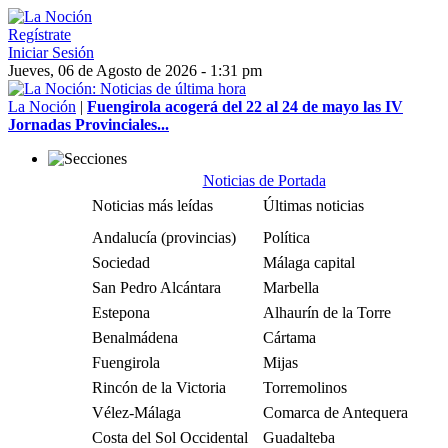
Regístrate
Iniciar Sesión
Jueves, 06 de Agosto de 2026 - 1:31 pm
La Noción
|
Fuengirola acogerá del 22 al 24 de mayo las IV
Jornadas Provinciales...
Noticias de Portada
Noticias más leídas
Últimas noticias
Andalucía (provincias)
Política
Sociedad
Málaga capital
San Pedro Alcántara
Marbella
Estepona
Alhaurín de la Torre
Benalmádena
Cártama
Fuengirola
Mijas
Rincón de la Victoria
Torremolinos
Vélez-Málaga
Comarca de Antequera
Costa del Sol Occidental
Guadalteba