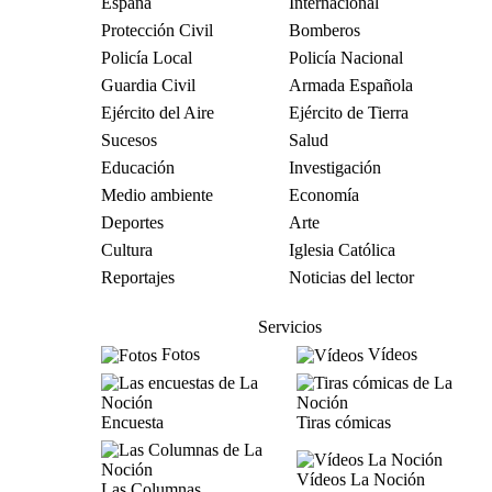
España
Internacional
Protección Civil
Bomberos
Policía Local
Policía Nacional
Guardia Civil
Armada Española
Ejército del Aire
Ejército de Tierra
Sucesos
Salud
Educación
Investigación
Medio ambiente
Economía
Deportes
Arte
Cultura
Iglesia Católica
Reportajes
Noticias del lector
Servicios
Fotos
Vídeos
Encuesta
Tiras cómicas
Vídeos La Noción
Las Columnas