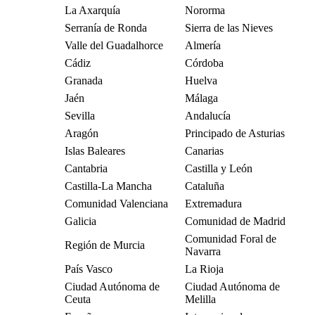
La Axarquía
Nororma
Serranía de Ronda
Sierra de las Nieves
Valle del Guadalhorce
Almería
Cádiz
Córdoba
Granada
Huelva
Jaén
Málaga
Sevilla
Andalucía
Aragón
Principado de Asturias
Islas Baleares
Canarias
Cantabria
Castilla y León
Castilla-La Mancha
Cataluña
Comunidad Valenciana
Extremadura
Galicia
Comunidad de Madrid
Comunidad Foral de
Región de Murcia
Navarra
País Vasco
La Rioja
Ciudad Autónoma de
Ciudad Autónoma de
Ceuta
Melilla