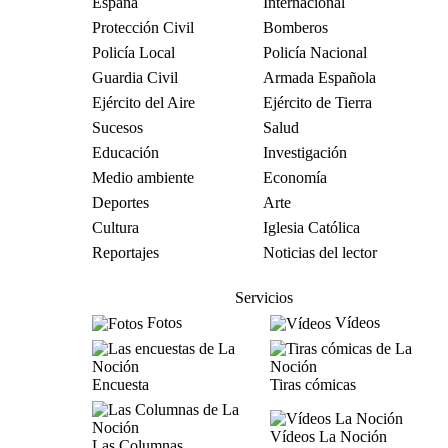
España
Internacional
Protección Civil
Bomberos
Policía Local
Policía Nacional
Guardia Civil
Armada Española
Ejército del Aire
Ejército de Tierra
Sucesos
Salud
Educación
Investigación
Medio ambiente
Economía
Deportes
Arte
Cultura
Iglesia Católica
Reportajes
Noticias del lector
Servicios
Fotos
Vídeos
Encuesta
Tiras cómicas
Vídeos La Noción
Las Columnas