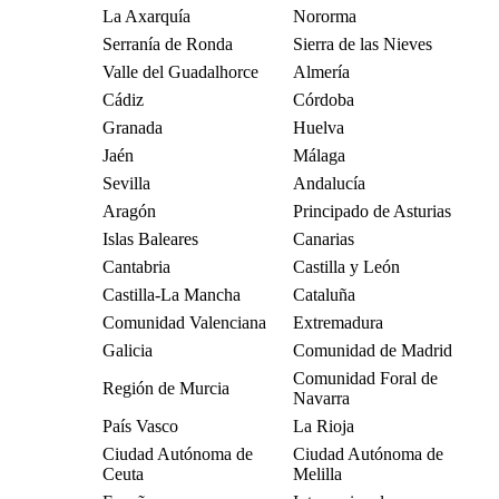
La Axarquía
Nororma
Serranía de Ronda
Sierra de las Nieves
Valle del Guadalhorce
Almería
Cádiz
Córdoba
Granada
Huelva
Jaén
Málaga
Sevilla
Andalucía
Aragón
Principado de Asturias
Islas Baleares
Canarias
Cantabria
Castilla y León
Castilla-La Mancha
Cataluña
Comunidad Valenciana
Extremadura
Galicia
Comunidad de Madrid
Comunidad Foral de
Región de Murcia
Navarra
País Vasco
La Rioja
Ciudad Autónoma de
Ciudad Autónoma de
Ceuta
Melilla