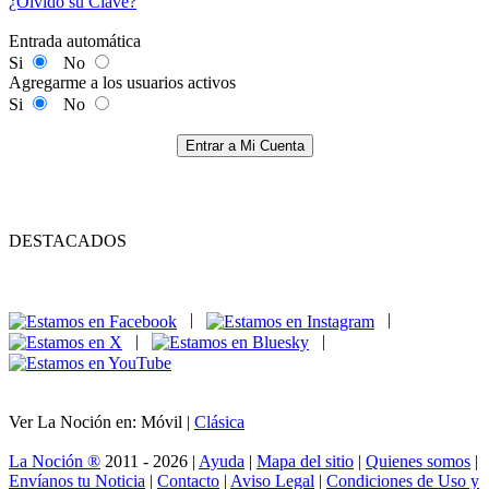
¿Olvidó su Clave?
Entrada automática
Si
No
Agregarme a los usuarios activos
Si
No
Entrar a Mi Cuenta
DESTACADOS
|
|
|
|
Ver La Noción en: Móvil |
Clásica
La Noción ®
2011 - 2026 |
Ayuda
|
Mapa del sitio
|
Quienes somos
|
Envíanos tu Noticia
|
Contacto
|
Aviso Legal
|
Condiciones de Uso y