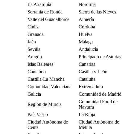
La Axarquía
Nororma
Serranía de Ronda
Sierra de las Nieves
Valle del Guadalhorce
Almería
Cádiz
Córdoba
Granada
Huelva
Jaén
Málaga
Sevilla
Andalucía
Aragón
Principado de Asturias
Islas Baleares
Canarias
Cantabria
Castilla y León
Castilla-La Mancha
Cataluña
Comunidad Valenciana
Extremadura
Galicia
Comunidad de Madrid
Comunidad Foral de
Región de Murcia
Navarra
País Vasco
La Rioja
Ciudad Autónoma de
Ciudad Autónoma de
Ceuta
Melilla