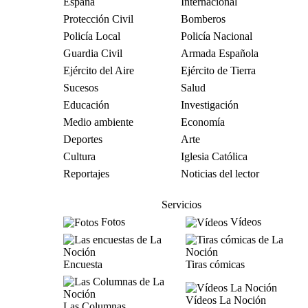
España
Internacional
Protección Civil
Bomberos
Policía Local
Policía Nacional
Guardia Civil
Armada Española
Ejército del Aire
Ejército de Tierra
Sucesos
Salud
Educación
Investigación
Medio ambiente
Economía
Deportes
Arte
Cultura
Iglesia Católica
Reportajes
Noticias del lector
Servicios
Fotos
Vídeos
Encuesta
Tiras cómicas
Vídeos La Noción
Las Columnas