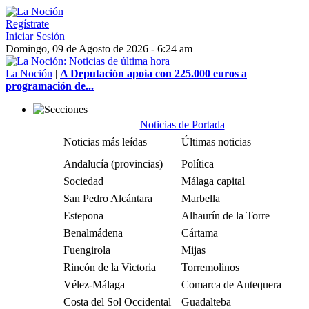
Regístrate
Iniciar Sesión
Domingo, 09 de Agosto de 2026 - 6:24 am
La Noción
|
A Deputación apoia con 225.000 euros a
programación de...
Noticias de Portada
Noticias más leídas
Últimas noticias
Andalucía (provincias)
Política
Sociedad
Málaga capital
San Pedro Alcántara
Marbella
Estepona
Alhaurín de la Torre
Benalmádena
Cártama
Fuengirola
Mijas
Rincón de la Victoria
Torremolinos
Vélez-Málaga
Comarca de Antequera
Costa del Sol Occidental
Guadalteba