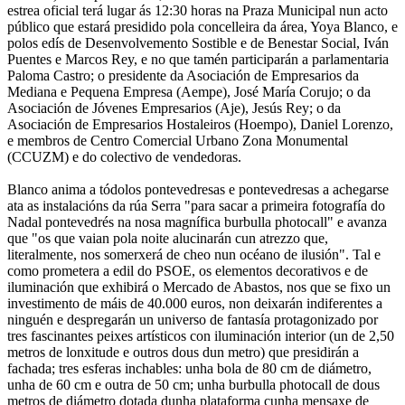
estrea oficial terá lugar ás 12:30 horas na Praza Municipal nun acto
público que estará presidido pola concelleira da área, Yoya Blanco, e
polos edís de Desenvolvemento Sostible e de Benestar Social, Iván
Puentes e Marcos Rey, e no que tamén participarán a parlamentaria
Paloma Castro; o presidente da Asociación de Empresarios da
Mediana e Pequena Empresa (Aempe), José María Corujo; o da
Asociación de Jóvenes Empresarios (Aje), Jesús Rey; o da
Asociación de Empresarios Hostaleiros (Hoempo), Daniel Lorenzo,
e membros de Centro Comercial Urbano Zona Monumental
(CCUZM) e do colectivo de vendedoras.
Blanco anima a tódolos pontevedresas e pontevedresas a achegarse
ata as instalacións da rúa Serra "para sacar a primeira fotografía do
Nadal pontevedrés na nosa magnífica burbulla photocall" e avanza
que "os que vaian pola noite alucinarán cun atrezzo que,
literalmente, nos somerxerá de cheo nun océano de ilusión". Tal e
como prometera a edil do PSOE, os elementos decorativos e de
iluminación que exhibirá o Mercado de Abastos, nos que se fixo un
investimento de máis de 40.000 euros, non deixarán indiferentes a
ninguén e despregarán un universo de fantasía protagonizado por
tres fascinantes peixes artísticos con iluminación interior (un de 2,50
metros de lonxitude e outros dous dun metro) que presidirán a
fachada; tres esferas inchables: unha bola de 80 cm de diámetro,
unha de 60 cm e outra de 50 cm; unha burbulla photocall de dous
metros de diámetro dotada dunha plataforma cunha mensaxe de