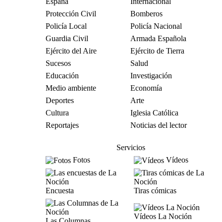
España
Internacional
Protección Civil
Bomberos
Policía Local
Policía Nacional
Guardia Civil
Armada Española
Ejército del Aire
Ejército de Tierra
Sucesos
Salud
Educación
Investigación
Medio ambiente
Economía
Deportes
Arte
Cultura
Iglesia Católica
Reportajes
Noticias del lector
Servicios
Fotos
Vídeos
Encuesta
Tiras cómicas
Vídeos La Noción
Las Columnas