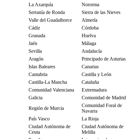
La Axarquía
Nororma
Serranía de Ronda
Sierra de las Nieves
Valle del Guadalhorce
Almería
Cádiz
Córdoba
Granada
Huelva
Jaén
Málaga
Sevilla
Andalucía
Aragón
Principado de Asturias
Islas Baleares
Canarias
Cantabria
Castilla y León
Castilla-La Mancha
Cataluña
Comunidad Valenciana
Extremadura
Galicia
Comunidad de Madrid
Comunidad Foral de
Región de Murcia
Navarra
País Vasco
La Rioja
Ciudad Autónoma de
Ciudad Autónoma de
Ceuta
Melilla