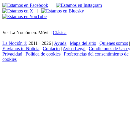
|
|
|
|
Ver La Noción en: Móvil |
Clásica
La Noción ®
2011 - 2026 |
Ayuda
|
Mapa del sitio
|
Quienes somos
|
Envíanos tu Noticia
|
Contacto
|
Aviso Legal
|
Condiciones de Uso y
Privacidad
|
Política de cookies
|
Preferencias del consentimiento de
cookies