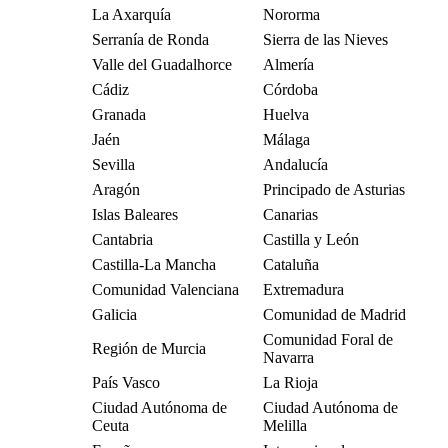
La Axarquía
Nororma
Serranía de Ronda
Sierra de las Nieves
Valle del Guadalhorce
Almería
Cádiz
Córdoba
Granada
Huelva
Jaén
Málaga
Sevilla
Andalucía
Aragón
Principado de Asturias
Islas Baleares
Canarias
Cantabria
Castilla y León
Castilla-La Mancha
Cataluña
Comunidad Valenciana
Extremadura
Galicia
Comunidad de Madrid
Comunidad Foral de
Región de Murcia
Navarra
País Vasco
La Rioja
Ciudad Autónoma de
Ciudad Autónoma de
Ceuta
Melilla