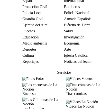
España
Internacional
Protección Civil
Bomberos
Policía Local
Policía Nacional
Guardia Civil
Armada Española
Ejército del Aire
Ejército de Tierra
Sucesos
Salud
Educación
Investigación
Medio ambiente
Economía
Deportes
Arte
Cultura
Iglesia Católica
Reportajes
Noticias del lector
Servicios
Fotos
Vídeos
Encuesta
Tiras cómicas
Vídeos La Noción
Las Columnas