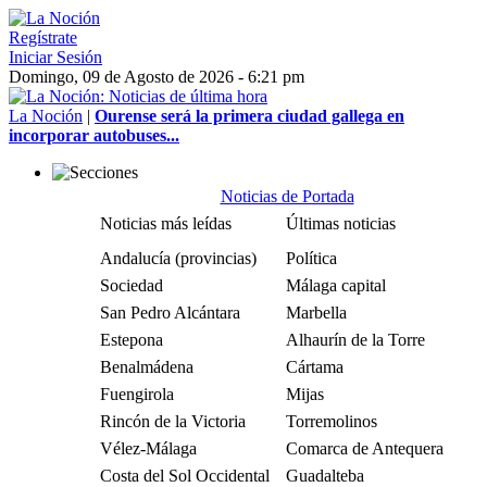
Regístrate
Iniciar Sesión
Domingo, 09 de Agosto de 2026 - 6:21 pm
La Noción
|
Ourense será la primera ciudad gallega en
incorporar autobuses...
Noticias de Portada
Noticias más leídas
Últimas noticias
Andalucía (provincias)
Política
Sociedad
Málaga capital
San Pedro Alcántara
Marbella
Estepona
Alhaurín de la Torre
Benalmádena
Cártama
Fuengirola
Mijas
Rincón de la Victoria
Torremolinos
Vélez-Málaga
Comarca de Antequera
Costa del Sol Occidental
Guadalteba