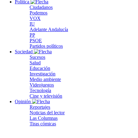
Política
Ciudadanos
Podemos
VOX
IU
Adelante Andalucía
PP
PSOE
Partidos políticos
Sociedad
Sucesos
Salud
Educación
Investigación
Medio ambiente
Videojuegos
Tecnología
Cine y televisión
Opinión
Reportajes
Noticias del lector
Las Columnas
Tiras cómicas