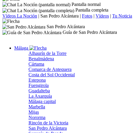
Pantalla normal
Pantalla completa
Vídeos La Noción
|
San Pedro Alcántara
|
Fotos
|
Vídeos
|
Tu Noticia
San Pedro Alcántara
Guía de San Pedro Alcántara
Málaga
Alhaurín de la Torre
Benalmádena
Cártama
Comarca de Antequera
Costa del Sol Occidental
Estepona
Fuengirola
Guadalteba
La Axarquía
Málaga capital
Marbella
Mijas
Nororma
Rincón de la Victoria
San Pedro Alcántara