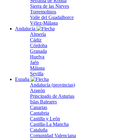
Serranía de Ronda
Sierra de las Nieves
Torremolinos
Valle del Guadalhorce
Vélez-Málaga
Andalucía
Almería
Cádiz
Córdoba
Granada
Huelva
Jaén
Málaga
Sevilla
España
Andalucía (provincias)
Aragón
Principado de Asturias
Islas Baleares
Canarias
Cantabria
Castilla y León
Castilla-La Mancha
Cataluña
Comunidad Valenciana