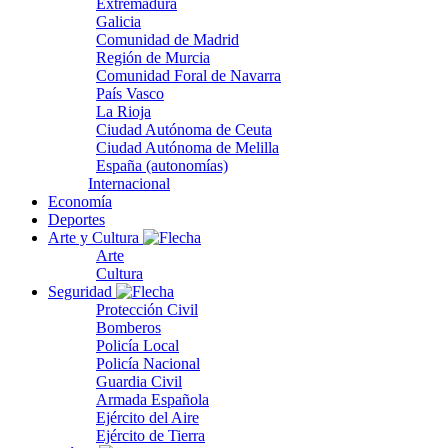
Extremadura
Galicia
Comunidad de Madrid
Región de Murcia
Comunidad Foral de Navarra
País Vasco
La Rioja
Ciudad Autónoma de Ceuta
Ciudad Autónoma de Melilla
España (autonomías)
Internacional
Economía
Deportes
Arte y Cultura
Arte
Cultura
Seguridad
Protección Civil
Bomberos
Policía Local
Policía Nacional
Guardia Civil
Armada Española
Ejército del Aire
Ejército de Tierra