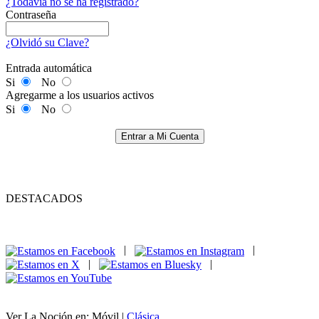
¿Todavía no se ha registrado?
Contraseña
¿Olvidó su Clave?
Entrada automática
Si
No
Agregarme a los usuarios activos
Si
No
Entrar a Mi Cuenta
DESTACADOS
|
|
|
|
Ver La Noción en: Móvil |
Clásica