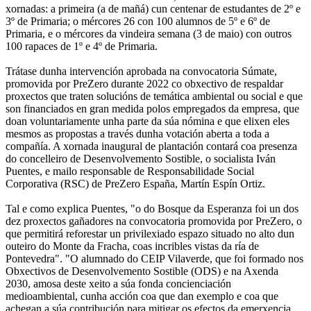
xornadas: a primeira (a de mañá) cun centenar de estudantes de 2º e
3º de Primaria; o mércores 26 con 100 alumnos de 5º e 6º de
Primaria, e o mércores da vindeira semana (3 de maio) con outros
100 rapaces de 1º e 4º de Primaria.
Trátase dunha intervención aprobada na convocatoria Súmate,
promovida por PreZero durante 2022 co obxectivo de respaldar
proxectos que traten solucións de temática ambiental ou social e que
son financiados en gran medida polos empregados da empresa, que
doan voluntariamente unha parte da súa nómina e que elixen eles
mesmos as propostas a través dunha votación aberta a toda a
compañía. A xornada inaugural de plantación contará coa presenza
do concelleiro de Desenvolvemento Sostible, o socialista Iván
Puentes, e mailo responsable de Responsabilidade Social
Corporativa (RSC) de PreZero España, Martín Espín Ortiz.
Tal e como explica Puentes, "o do Bosque da Esperanza foi un dos
dez proxectos gañadores na convocatoria promovida por PreZero, o
que permitirá reforestar un privilexiado espazo situado no alto dun
outeiro do Monte da Fracha, coas incribles vistas da ría de
Pontevedra". "O alumnado do CEIP Vilaverde, que foi formado nos
Obxectivos de Desenvolvemento Sostible (ODS) e na Axenda
2030, amosa deste xeito a súa fonda concienciación
medioambiental, cunha acción coa que dan exemplo e coa que
achegan a súa contribución para mitigar os efectos da emerxencia