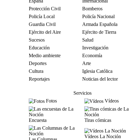
España
Internacional
Protección Civil
Bomberos
Policía Local
Policía Nacional
Guardia Civil
Armada Española
Ejército del Aire
Ejército de Tierra
Sucesos
Salud
Educación
Investigación
Medio ambiente
Economía
Deportes
Arte
Cultura
Iglesia Católica
Reportajes
Noticias del lector
Servicios
Fotos
Vídeos
Encuesta
Tiras cómicas
Vídeos La Noción
Las Columnas