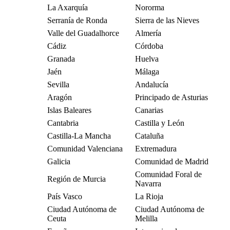
La Axarquía
Nororma
Serranía de Ronda
Sierra de las Nieves
Valle del Guadalhorce
Almería
Cádiz
Córdoba
Granada
Huelva
Jaén
Málaga
Sevilla
Andalucía
Aragón
Principado de Asturias
Islas Baleares
Canarias
Cantabria
Castilla y León
Castilla-La Mancha
Cataluña
Comunidad Valenciana
Extremadura
Galicia
Comunidad de Madrid
Comunidad Foral de
Región de Murcia
Navarra
País Vasco
La Rioja
Ciudad Autónoma de
Ciudad Autónoma de
Ceuta
Melilla