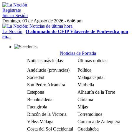
Regístrate
Iniciar Sesión
Domingo, 09 de Agosto de 2026 - 6:46 pm
La Noción
|
O alumnado do CEIP Vilaverde de Pontevedra pon
en...
Noticias de Portada
Noticias más leídas
Últimas noticias
Andalucía (provincias)
Política
Sociedad
Málaga capital
San Pedro Alcántara
Marbella
Estepona
Alhaurín de la Torre
Benalmádena
Cártama
Fuengirola
Mijas
Rincón de la Victoria
Torremolinos
Vélez-Málaga
Comarca de Antequera
Costa del Sol Occidental
Guadalteba