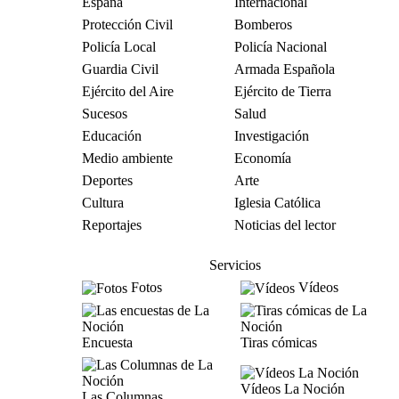
España
Internacional
Protección Civil
Bomberos
Policía Local
Policía Nacional
Guardia Civil
Armada Española
Ejército del Aire
Ejército de Tierra
Sucesos
Salud
Educación
Investigación
Medio ambiente
Economía
Deportes
Arte
Cultura
Iglesia Católica
Reportajes
Noticias del lector
Servicios
Fotos
Vídeos
Encuesta
Tiras cómicas
Vídeos La Noción
Las Columnas