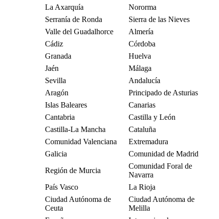
La Axarquía
Nororma
Serranía de Ronda
Sierra de las Nieves
Valle del Guadalhorce
Almería
Cádiz
Córdoba
Granada
Huelva
Jaén
Málaga
Sevilla
Andalucía
Aragón
Principado de Asturias
Islas Baleares
Canarias
Cantabria
Castilla y León
Castilla-La Mancha
Cataluña
Comunidad Valenciana
Extremadura
Galicia
Comunidad de Madrid
Comunidad Foral de
Región de Murcia
Navarra
País Vasco
La Rioja
Ciudad Autónoma de
Ciudad Autónoma de
Ceuta
Melilla