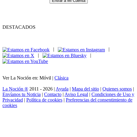
Entrar a Mi Cuenta
DESTACADOS
|
|
|
|
Ver La Noción en: Móvil |
Clásica
La Noción ®
2011 - 2026 |
Ayuda
|
Mapa del sitio
|
Quienes somos
|
Envíanos tu Noticia
|
Contacto
|
Aviso Legal
|
Condiciones de Uso y
Privacidad
|
Política de cookies
|
Preferencias del consentimiento de
cookies