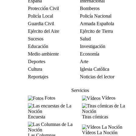
España
Internacional
Protección Civil
Bomberos
Policía Local
Policía Nacional
Guardia Civil
Armada Española
Ejército del Aire
Ejército de Tierra
Sucesos
Salud
Educación
Investigación
Medio ambiente
Economía
Deportes
Arte
Cultura
Iglesia Católica
Reportajes
Noticias del lector
Servicios
Fotos
Vídeos
Encuesta
Tiras cómicas
Vídeos La Noción
Las Columnas