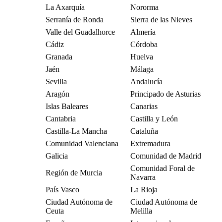
La Axarquía
Nororma
Serranía de Ronda
Sierra de las Nieves
Valle del Guadalhorce
Almería
Cádiz
Córdoba
Granada
Huelva
Jaén
Málaga
Sevilla
Andalucía
Aragón
Principado de Asturias
Islas Baleares
Canarias
Cantabria
Castilla y León
Castilla-La Mancha
Cataluña
Comunidad Valenciana
Extremadura
Galicia
Comunidad de Madrid
Comunidad Foral de
Región de Murcia
Navarra
País Vasco
La Rioja
Ciudad Autónoma de
Ciudad Autónoma de
Ceuta
Melilla