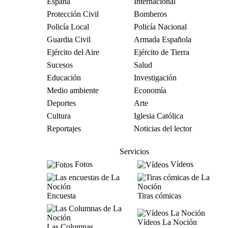
España
Internacional
Protección Civil
Bomberos
Policía Local
Policía Nacional
Guardia Civil
Armada Española
Ejército del Aire
Ejército de Tierra
Sucesos
Salud
Educación
Investigación
Medio ambiente
Economía
Deportes
Arte
Cultura
Iglesia Católica
Reportajes
Noticias del lector
Servicios
Fotos
Vídeos
Encuesta
Tiras cómicas
Vídeos La Noción
Las Columnas