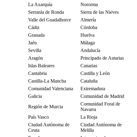
La Axarquía
Nororma
Serranía de Ronda
Sierra de las Nieves
Valle del Guadalhorce
Almería
Cádiz
Córdoba
Granada
Huelva
Jaén
Málaga
Sevilla
Andalucía
Aragón
Principado de Asturias
Islas Baleares
Canarias
Cantabria
Castilla y León
Castilla-La Mancha
Cataluña
Comunidad Valenciana
Extremadura
Galicia
Comunidad de Madrid
Comunidad Foral de
Región de Murcia
Navarra
País Vasco
La Rioja
Ciudad Autónoma de
Ciudad Autónoma de
Ceuta
Melilla