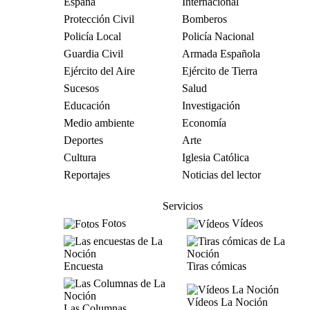
España
Internacional
Protección Civil
Bomberos
Policía Local
Policía Nacional
Guardia Civil
Armada Española
Ejército del Aire
Ejército de Tierra
Sucesos
Salud
Educación
Investigación
Medio ambiente
Economía
Deportes
Arte
Cultura
Iglesia Católica
Reportajes
Noticias del lector
Servicios
Fotos
Vídeos
Encuesta
Tiras cómicas
Vídeos La Noción
Las Columnas