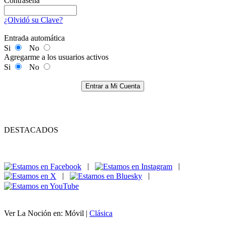
Contraseña
¿Olvidó su Clave?
Entrada automática
Si
No
Agregarme a los usuarios activos
Si
No
Entrar a Mi Cuenta
DESTACADOS
|
|
|
|
Ver La Noción en: Móvil |
Clásica