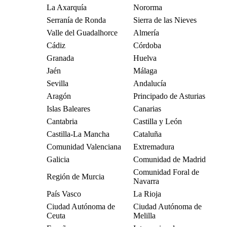
La Axarquía
Nororma
Serranía de Ronda
Sierra de las Nieves
Valle del Guadalhorce
Almería
Cádiz
Córdoba
Granada
Huelva
Jaén
Málaga
Sevilla
Andalucía
Aragón
Principado de Asturias
Islas Baleares
Canarias
Cantabria
Castilla y León
Castilla-La Mancha
Cataluña
Comunidad Valenciana
Extremadura
Galicia
Comunidad de Madrid
Comunidad Foral de
Región de Murcia
Navarra
País Vasco
La Rioja
Ciudad Autónoma de
Ciudad Autónoma de
Ceuta
Melilla