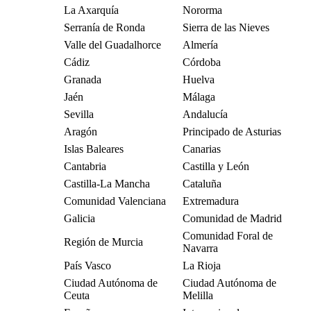
La Axarquía
Nororma
Serranía de Ronda
Sierra de las Nieves
Valle del Guadalhorce
Almería
Cádiz
Córdoba
Granada
Huelva
Jaén
Málaga
Sevilla
Andalucía
Aragón
Principado de Asturias
Islas Baleares
Canarias
Cantabria
Castilla y León
Castilla-La Mancha
Cataluña
Comunidad Valenciana
Extremadura
Galicia
Comunidad de Madrid
Comunidad Foral de
Región de Murcia
Navarra
País Vasco
La Rioja
Ciudad Autónoma de
Ciudad Autónoma de
Ceuta
Melilla