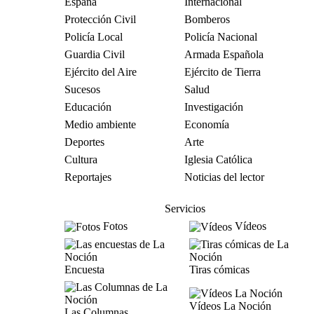
España
Internacional
Protección Civil
Bomberos
Policía Local
Policía Nacional
Guardia Civil
Armada Española
Ejército del Aire
Ejército de Tierra
Sucesos
Salud
Educación
Investigación
Medio ambiente
Economía
Deportes
Arte
Cultura
Iglesia Católica
Reportajes
Noticias del lector
Servicios
Fotos
Vídeos
Encuesta
Tiras cómicas
Vídeos La Noción
Las Columnas