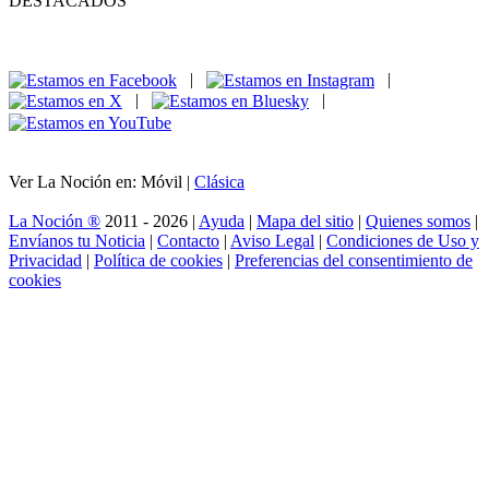
DESTACADOS
|
|
|
|
Ver La Noción en: Móvil |
Clásica
La Noción ®
2011 - 2026 |
Ayuda
|
Mapa del sitio
|
Quienes somos
|
Envíanos tu Noticia
|
Contacto
|
Aviso Legal
|
Condiciones de Uso y
Privacidad
|
Política de cookies
|
Preferencias del consentimiento de
cookies