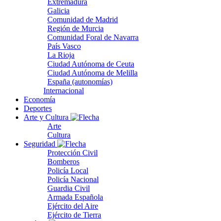
Extremadura
Galicia
Comunidad de Madrid
Región de Murcia
Comunidad Foral de Navarra
País Vasco
La Rioja
Ciudad Autónoma de Ceuta
Ciudad Autónoma de Melilla
España (autonomías)
Internacional
Economía
Deportes
Arte y Cultura
Arte
Cultura
Seguridad
Protección Civil
Bomberos
Policía Local
Policía Nacional
Guardia Civil
Armada Española
Ejército del Aire
Ejército de Tierra