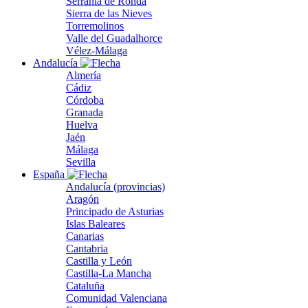
Serranía de Ronda
Sierra de las Nieves
Torremolinos
Valle del Guadalhorce
Vélez-Málaga
Andalucía
Almería
Cádiz
Córdoba
Granada
Huelva
Jaén
Málaga
Sevilla
España
Andalucía (provincias)
Aragón
Principado de Asturias
Islas Baleares
Canarias
Cantabria
Castilla y León
Castilla-La Mancha
Cataluña
Comunidad Valenciana