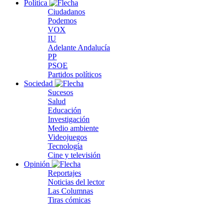
Política
Ciudadanos
Podemos
VOX
IU
Adelante Andalucía
PP
PSOE
Partidos políticos
Sociedad
Sucesos
Salud
Educación
Investigación
Medio ambiente
Videojuegos
Tecnología
Cine y televisión
Opinión
Reportajes
Noticias del lector
Las Columnas
Tiras cómicas