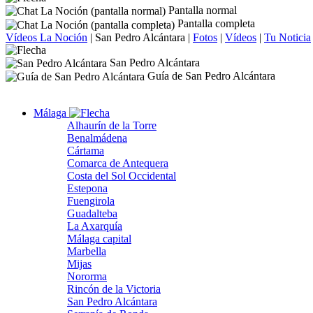
Pantalla normal
Pantalla completa
Vídeos La Noción
|
San Pedro Alcántara
|
Fotos
|
Vídeos
|
Tu Noticia
San Pedro Alcántara
Guía de San Pedro Alcántara
Málaga
Alhaurín de la Torre
Benalmádena
Cártama
Comarca de Antequera
Costa del Sol Occidental
Estepona
Fuengirola
Guadalteba
La Axarquía
Málaga capital
Marbella
Mijas
Nororma
Rincón de la Victoria
San Pedro Alcántara