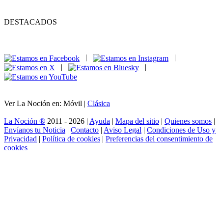
DESTACADOS
|
|
|
|
Ver La Noción en: Móvil |
Clásica
La Noción ®
2011 - 2026 |
Ayuda
|
Mapa del sitio
|
Quienes somos
|
Envíanos tu Noticia
|
Contacto
|
Aviso Legal
|
Condiciones de Uso y
Privacidad
|
Política de cookies
|
Preferencias del consentimiento de
cookies