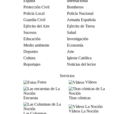
España
Internacional
Protección Civil
Bomberos
Policía Local
Policía Nacional
Guardia Civil
Armada Española
Ejército del Aire
Ejército de Tierra
Sucesos
Salud
Educación
Investigación
Medio ambiente
Economía
Deportes
Arte
Cultura
Iglesia Católica
Reportajes
Noticias del lector
Servicios
Fotos
Vídeos
Encuesta
Tiras cómicas
Vídeos La Noción
Las Columnas