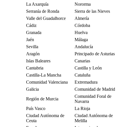
La Axarquía
Nororma
Serranía de Ronda
Sierra de las Nieves
Valle del Guadalhorce
Almería
Cádiz
Córdoba
Granada
Huelva
Jaén
Málaga
Sevilla
Andalucía
Aragón
Principado de Asturias
Islas Baleares
Canarias
Cantabria
Castilla y León
Castilla-La Mancha
Cataluña
Comunidad Valenciana
Extremadura
Galicia
Comunidad de Madrid
Comunidad Foral de
Región de Murcia
Navarra
País Vasco
La Rioja
Ciudad Autónoma de
Ciudad Autónoma de
Ceuta
Melilla