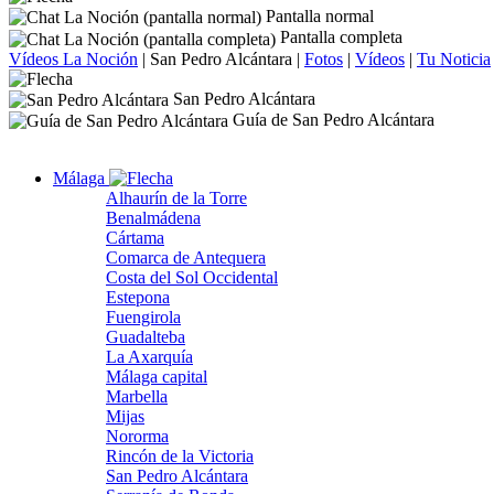
Pantalla normal
Pantalla completa
Vídeos La Noción
|
San Pedro Alcántara
|
Fotos
|
Vídeos
|
Tu Noticia
San Pedro Alcántara
Guía de San Pedro Alcántara
Málaga
Alhaurín de la Torre
Benalmádena
Cártama
Comarca de Antequera
Costa del Sol Occidental
Estepona
Fuengirola
Guadalteba
La Axarquía
Málaga capital
Marbella
Mijas
Nororma
Rincón de la Victoria
San Pedro Alcántara