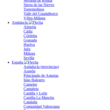
Serranía de Ronda
Sierra de las Nieves
Torremolinos
Valle del Guadalhorce
Vélez-Málaga
Andalucía
Almería
Cádiz
Córdoba
Granada
Huelva
Jaén
Málaga
Sevilla
España
Andalucía (provincias)
Aragón
Principado de Asturias
Islas Baleares
Canarias
Cantabria
Castilla y León
Castilla-La Mancha
Cataluña
Comunidad Valenciana