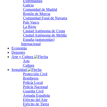
Extremadura
Galicia
Comunidad de Madrid
Región de Murcia
Comunidad Foral de Navarra
País Vasco
La Rioja
Ciudad Autónoma de Ceuta
Ciudad Autónoma de Melilla
España (autonomías)
Internacional
Economía
Deportes
Arte y Cultura
Arte
Cultura
Seguridad
Protección Civil
Bomberos
Policía Local
Policía Nacional
Guardia Civil
Armada Española
Ejército del Aire
Ejército de Tierra