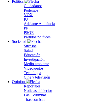
Política
Ciudadanos
Podemos
VOX
IU
Adelante Andalucía
PP
PSOE
Partidos políticos
Sociedad
Sucesos
Salud
Educación
Investigación
Medio ambiente
Videojuegos
Tecnología
Cine y televisión
Opinión
Reportajes
Noticias del lector
Las Columnas
Tiras cómicas