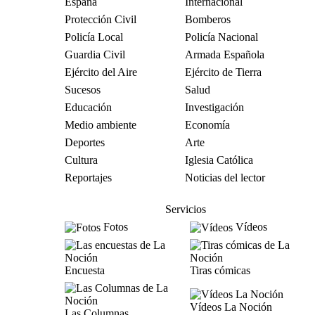
España
Internacional
Protección Civil
Bomberos
Policía Local
Policía Nacional
Guardia Civil
Armada Española
Ejército del Aire
Ejército de Tierra
Sucesos
Salud
Educación
Investigación
Medio ambiente
Economía
Deportes
Arte
Cultura
Iglesia Católica
Reportajes
Noticias del lector
Servicios
Fotos
Vídeos
Encuesta
Tiras cómicas
Vídeos La Noción
Las Columnas