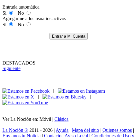
Entrada automática
Si
No
Agregarme a los usuarios activos
Si
No
Entrar a Mi Cuenta
DESTACADOS
Siguiente
|
|
|
|
Ver La Noción en: Móvil |
Clásica
La Noción ®
2011 - 2026 |
Ayuda
|
Mapa del sitio
|
Quienes somos
|
Envíanos tu Noticia
|
Contacto
|
Aviso Legal
|
Condiciones de Uso y