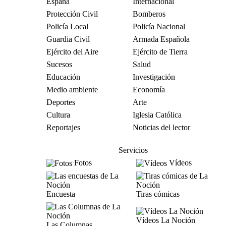
España
Internacional
Protección Civil
Bomberos
Policía Local
Policía Nacional
Guardia Civil
Armada Española
Ejército del Aire
Ejército de Tierra
Sucesos
Salud
Educación
Investigación
Medio ambiente
Economía
Deportes
Arte
Cultura
Iglesia Católica
Reportajes
Noticias del lector
Servicios
Fotos
Vídeos
Encuesta
Tiras cómicas
Vídeos La Noción
Las Columnas