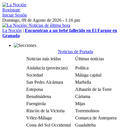
Regístrate
Iniciar Sesión
Domingo, 09 de Agosto de 2026 - 1:16 pm
La Noción
|
Encuentran a un bebé fallecido en El Fargue en
Granada
Noticias de Portada
Noticias más leídas
Últimas noticias
Andalucía (provincias)
Política
Sociedad
Málaga capital
San Pedro Alcántara
Marbella
Estepona
Alhaurín de la Torre
Benalmádena
Cártama
Fuengirola
Mijas
Rincón de la Victoria
Torremolinos
Vélez-Málaga
Comarca de Antequera
Costa del Sol Occidental
Guadalteba