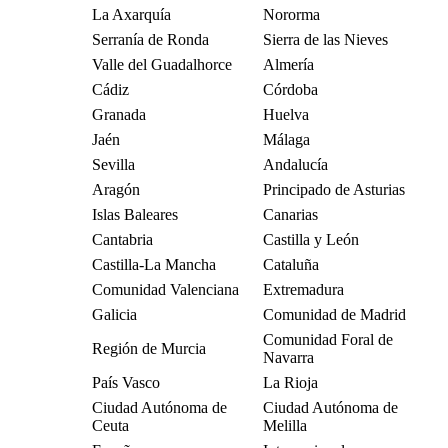
La Axarquía
Nororma
Serranía de Ronda
Sierra de las Nieves
Valle del Guadalhorce
Almería
Cádiz
Córdoba
Granada
Huelva
Jaén
Málaga
Sevilla
Andalucía
Aragón
Principado de Asturias
Islas Baleares
Canarias
Cantabria
Castilla y León
Castilla-La Mancha
Cataluña
Comunidad Valenciana
Extremadura
Galicia
Comunidad de Madrid
Comunidad Foral de
Región de Murcia
Navarra
País Vasco
La Rioja
Ciudad Autónoma de
Ciudad Autónoma de
Ceuta
Melilla