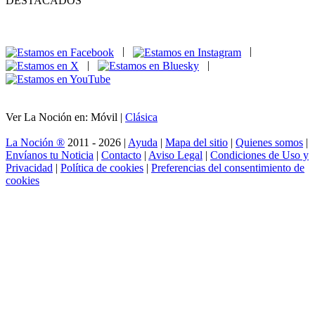
DESTACADOS
|
|
|
|
Ver La Noción en: Móvil |
Clásica
La Noción ®
2011 - 2026 |
Ayuda
|
Mapa del sitio
|
Quienes somos
|
Envíanos tu Noticia
|
Contacto
|
Aviso Legal
|
Condiciones de Uso y
Privacidad
|
Política de cookies
|
Preferencias del consentimiento de
cookies