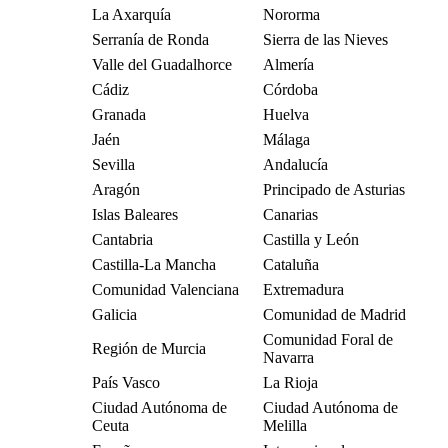
La Axarquía
Nororma
Serranía de Ronda
Sierra de las Nieves
Valle del Guadalhorce
Almería
Cádiz
Córdoba
Granada
Huelva
Jaén
Málaga
Sevilla
Andalucía
Aragón
Principado de Asturias
Islas Baleares
Canarias
Cantabria
Castilla y León
Castilla-La Mancha
Cataluña
Comunidad Valenciana
Extremadura
Galicia
Comunidad de Madrid
Comunidad Foral de
Región de Murcia
Navarra
País Vasco
La Rioja
Ciudad Autónoma de
Ciudad Autónoma de
Ceuta
Melilla