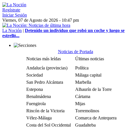
Regístrate
Iniciar Sesión
Viernes, 07 de Agosto de 2026 - 10:47 pm
La Noción
|
Detenido un individuo que robó un coche y luego se
estrelló...
Noticias de Portada
Noticias más leídas
Últimas noticias
Andalucía (provincias)
Política
Sociedad
Málaga capital
San Pedro Alcántara
Marbella
Estepona
Alhaurín de la Torre
Benalmádena
Cártama
Fuengirola
Mijas
Rincón de la Victoria
Torremolinos
Vélez-Málaga
Comarca de Antequera
Costa del Sol Occidental
Guadalteba