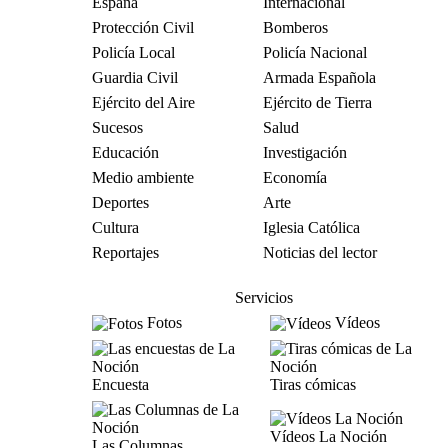
España
Internacional
Protección Civil
Bomberos
Policía Local
Policía Nacional
Guardia Civil
Armada Española
Ejército del Aire
Ejército de Tierra
Sucesos
Salud
Educación
Investigación
Medio ambiente
Economía
Deportes
Arte
Cultura
Iglesia Católica
Reportajes
Noticias del lector
Servicios
Fotos
Vídeos
Encuesta
Tiras cómicas
Vídeos La Noción
Las Columnas