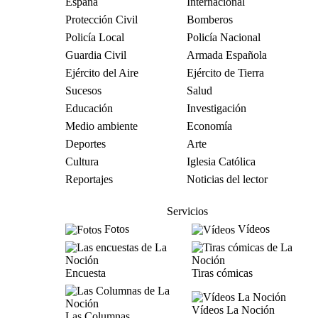
España
Internacional
Protección Civil
Bomberos
Policía Local
Policía Nacional
Guardia Civil
Armada Española
Ejército del Aire
Ejército de Tierra
Sucesos
Salud
Educación
Investigación
Medio ambiente
Economía
Deportes
Arte
Cultura
Iglesia Católica
Reportajes
Noticias del lector
Servicios
Fotos
Vídeos
Encuesta
Tiras cómicas
Vídeos La Noción
Las Columnas