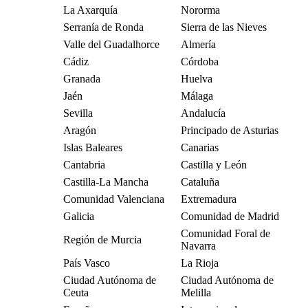
La Axarquía
Nororma
Serranía de Ronda
Sierra de las Nieves
Valle del Guadalhorce
Almería
Cádiz
Córdoba
Granada
Huelva
Jaén
Málaga
Sevilla
Andalucía
Aragón
Principado de Asturias
Islas Baleares
Canarias
Cantabria
Castilla y León
Castilla-La Mancha
Cataluña
Comunidad Valenciana
Extremadura
Galicia
Comunidad de Madrid
Comunidad Foral de
Región de Murcia
Navarra
País Vasco
La Rioja
Ciudad Autónoma de
Ciudad Autónoma de
Ceuta
Melilla