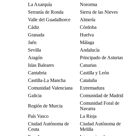
La Axarquía
Nororma
Serranía de Ronda
Sierra de las Nieves
Valle del Guadalhorce
Almería
Cádiz
Córdoba
Granada
Huelva
Jaén
Málaga
Sevilla
Andalucía
Aragón
Principado de Asturias
Islas Baleares
Canarias
Cantabria
Castilla y León
Castilla-La Mancha
Cataluña
Comunidad Valenciana
Extremadura
Galicia
Comunidad de Madrid
Comunidad Foral de
Región de Murcia
Navarra
País Vasco
La Rioja
Ciudad Autónoma de
Ciudad Autónoma de
Ceuta
Melilla