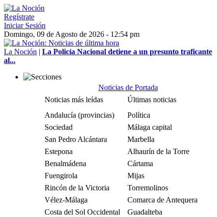
Regístrate
Iniciar Sesión
Domingo, 09 de Agosto de 2026 - 12:54 pm
La Noción
|
La Policía Nacional detiene a un presunto traficante
al...
Noticias de Portada
Noticias más leídas
Últimas noticias
Andalucía (provincias)
Política
Sociedad
Málaga capital
San Pedro Alcántara
Marbella
Estepona
Alhaurín de la Torre
Benalmádena
Cártama
Fuengirola
Mijas
Rincón de la Victoria
Torremolinos
Vélez-Málaga
Comarca de Antequera
Costa del Sol Occidental
Guadalteba