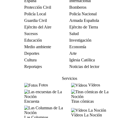
España
Internacional
Protección Civil
Bomberos
Policía Local
Policía Nacional
Guardia Civil
Armada Española
Ejército del Aire
Ejército de Tierra
Sucesos
Salud
Educación
Investigación
Medio ambiente
Economía
Deportes
Arte
Cultura
Iglesia Católica
Reportajes
Noticias del lector
Servicios
Fotos
Vídeos
Encuesta
Tiras cómicas
Vídeos La Noción
Las Columnas