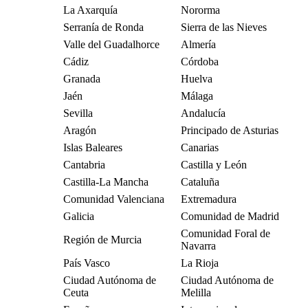
La Axarquía
Nororma
Serranía de Ronda
Sierra de las Nieves
Valle del Guadalhorce
Almería
Cádiz
Córdoba
Granada
Huelva
Jaén
Málaga
Sevilla
Andalucía
Aragón
Principado de Asturias
Islas Baleares
Canarias
Cantabria
Castilla y León
Castilla-La Mancha
Cataluña
Comunidad Valenciana
Extremadura
Galicia
Comunidad de Madrid
Comunidad Foral de
Región de Murcia
Navarra
País Vasco
La Rioja
Ciudad Autónoma de
Ciudad Autónoma de
Ceuta
Melilla