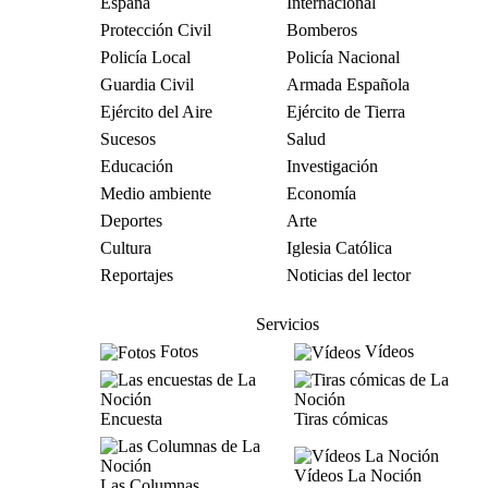
España
Internacional
Protección Civil
Bomberos
Policía Local
Policía Nacional
Guardia Civil
Armada Española
Ejército del Aire
Ejército de Tierra
Sucesos
Salud
Educación
Investigación
Medio ambiente
Economía
Deportes
Arte
Cultura
Iglesia Católica
Reportajes
Noticias del lector
Servicios
Fotos
Vídeos
Encuesta
Tiras cómicas
Vídeos La Noción
Las Columnas