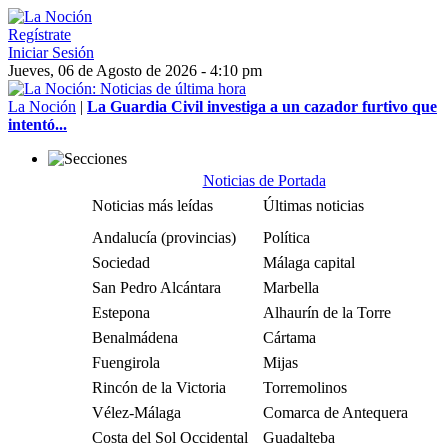
Regístrate
Iniciar Sesión
Jueves, 06 de Agosto de 2026 - 4:10 pm
La Noción
|
La Guardia Civil investiga a un cazador furtivo que
intentó...
Noticias de Portada
Noticias más leídas
Últimas noticias
Andalucía (provincias)
Política
Sociedad
Málaga capital
San Pedro Alcántara
Marbella
Estepona
Alhaurín de la Torre
Benalmádena
Cártama
Fuengirola
Mijas
Rincón de la Victoria
Torremolinos
Vélez-Málaga
Comarca de Antequera
Costa del Sol Occidental
Guadalteba