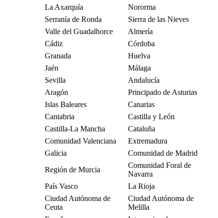
La Axarquía
Nororma
Serranía de Ronda
Sierra de las Nieves
Valle del Guadalhorce
Almería
Cádiz
Córdoba
Granada
Huelva
Jaén
Málaga
Sevilla
Andalucía
Aragón
Principado de Asturias
Islas Baleares
Canarias
Cantabria
Castilla y León
Castilla-La Mancha
Cataluña
Comunidad Valenciana
Extremadura
Galicia
Comunidad de Madrid
Comunidad Foral de
Región de Murcia
Navarra
País Vasco
La Rioja
Ciudad Autónoma de
Ciudad Autónoma de
Ceuta
Melilla