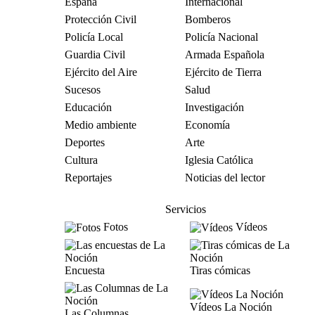
España
Internacional
Protección Civil
Bomberos
Policía Local
Policía Nacional
Guardia Civil
Armada Española
Ejército del Aire
Ejército de Tierra
Sucesos
Salud
Educación
Investigación
Medio ambiente
Economía
Deportes
Arte
Cultura
Iglesia Católica
Reportajes
Noticias del lector
Servicios
Fotos
Vídeos
Encuesta
Tiras cómicas
Vídeos La Noción
Las Columnas